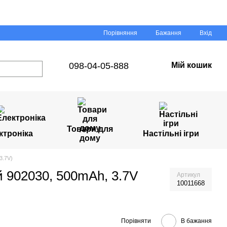
Порівняння
Бажання
Вхід
098-04-05-888
Мій кошик
Товари для
ктроніка
Настільні ігри
дому
3.7V)
й 902030, 500mAh, 3.7V
Артикул
10011668
Порівняти
В бажання