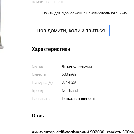
Немає в наявності
Ввійти
для відображення накопичувальної знижки
%
Повідомити, коли з'явиться
Характеристики
Склад
Літій-полімерний
Ємність
500mAh
Напруга (V)
3.7-4.2V
Бренд
No Brand
Наявність
Немає в наявності
Опис
Акумулятор літій-полімерний 902030, ємність 500m