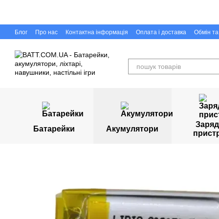
Перейти до основного контенту
Блог
Про нас
Контактна інформація
Оплата і доставка
Обмін т
Capigr.com.ua - інтернет-магазин настільних ігор у Кривому Розі
Заряд
Батарейки
Акумулятори
прист