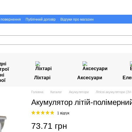
а повернення
Публічний договір
Відгуки про магазин
ні
Ліхтарі
Аксесуари
Еле
рої
Головна
Каталог
Акумулятори
Літієві акумулятори (3V-
Акумулятор літій-полімерни
1 відгук
73.71 грн