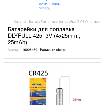
Каталог
Батарейки
Літієві батарейки (3V-6V)
Літієві б
Батарейки для поплавка
DLYFULL 425, 3V (4x25mm.,
25mAh)
Артикул:
10008460
Написати відгук