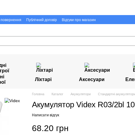
а повернення
Публічний договір
Відгуки про магазин
ні
Ліхтарі
Аксесуари
Еле
рої
Головна
Каталог
Акумулятори
Стандартні акумулятори
Акумулятор Videx R03/2bl 1
Написати відгук
68.20 грн