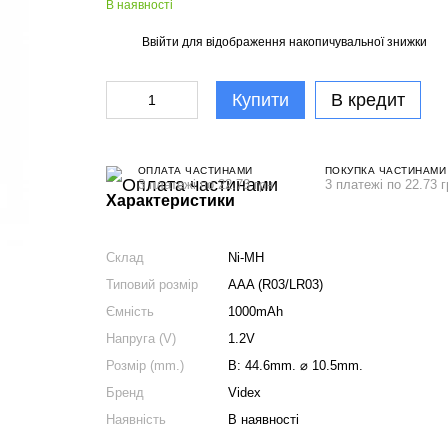
В наявності
Ввійти
для відображення накопичувальної знижки
%
Купити
В кредит
ОПЛАТА ЧАСТИНАМИ
ПОКУПКА ЧАСТИНАМИ
3 платежі по 22.73 грн
3 платежі по 22.73 г
Характеристики
Склад
Ni-MH
Типовий розмір
AAA (R03/LR03)
Ємність
1000mAh
Напруга (V)
1.2V
Розмір (mm.)
В: 44.6mm. ⌀ 10.5mm.
Бренд
Videx
Наявність
В наявності