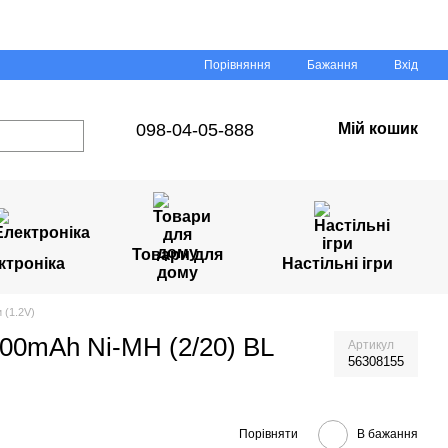
Порівняння
Бажання
Вхід
098-04-05-888
Мій кошик
Товари для
ктроніка
Настільні ігри
дому
 (1.2V)
000mAh Ni-MH (2/20) BL
Артикул
56308155
Порівняти
В бажання