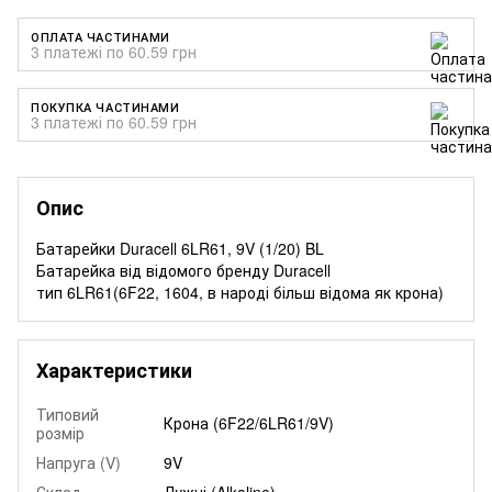
ОПЛАТА ЧАСТИНАМИ
3 платежі по 60.59 грн
ПОКУПКА ЧАСТИНАМИ
3 платежі по 60.59 грн
Опис
Батарейки Duracell 6LR61, 9V (1/20) BL
Батарейка від відомого бренду Duracell
тип 6LR61(6F22, 1604, в народі більш відома як крона)
Характеристики
Типовий
Крона (6F22/6LR61/9V)
розмір
Напруга (V)
9V
Склад
Лужні (Alkaline)