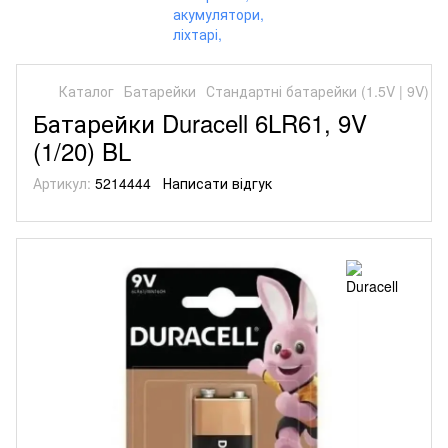
Каталог
Батарейки
Стандартні батарейки (1.5V | 9V)
С
Батарейки Duracell 6LR61, 9V
(1/20) BL
Артикул:
5214444
Написати відгук