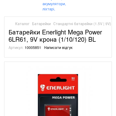
Каталог
Батарейки
Стандартні батарейки (1.5V | 9V)
С
Батарейки Enerlight Mega Power
6LR61, 9V крона (1/10/120) BL
Артикул:
10005851
Написати відгук