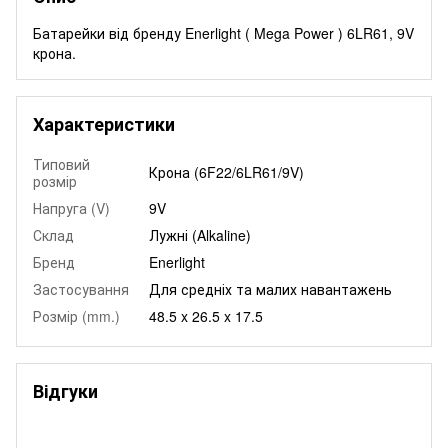
Батарейки від бренду Enerlight ( Mega Power ) 6LR61, 9V
крона.
Характеристики
Типовий
Крона (6F22/6LR61/9V)
розмір
Напруга (V)
9V
Склад
Лужні (Alkaline)
Бренд
Enerlight
Застосування
Для средніх та малих навантажень
Розмір (mm.)
48.5 x 26.5 x 17.5
Відгуки