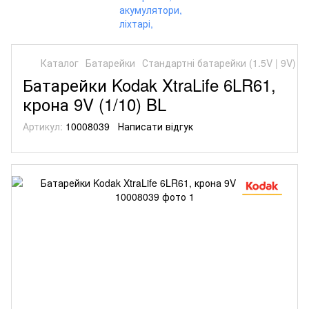
Каталог
Батарейки
Стандартні батарейки (1.5V | 9V)
С
Батарейки Kodak XtraLife 6LR61,
крона 9V (1/10) BL
Артикул:
10008039
Написати відгук