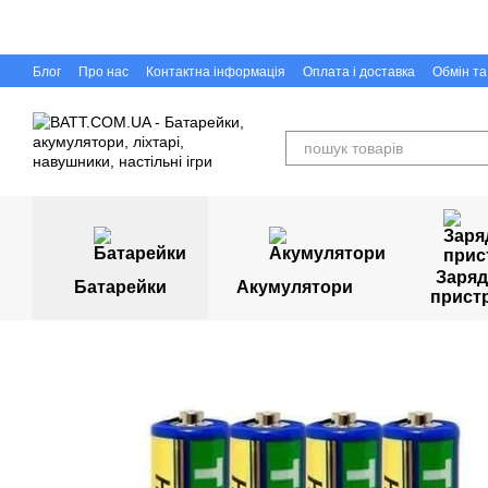
Перейти до основного контенту
Блог
Про нас
Контактна інформація
Оплата і доставка
Обмін т
Capigr.com.ua - інтернет-магазин настільних ігор у Кривому Розі
Заряд
Батарейки
Акумулятори
прист