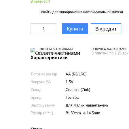
В наявності
Ввійти
для відображення накопичувальної знижки
%
Купити
В кредит
ОПЛАТА ЧАСТИНАМИ
ПОКУПКА ЧАСТИНАМИ
3 платежі по 2.21 грн
3 платежі по 2.21 грн
Характеристики
Типовий розмір
AA (R6/LR6)
Напруга (V)
1.5V
Склад
Сольові (Zink)
Бренд
Toshiba
Застосування
Для малих навантажень
Розмір (mm.)
В: 50mm. ⌀ 14.5mm.