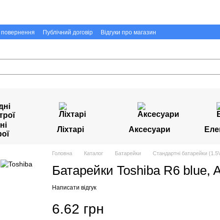
а повернення
Публічний договір
Відгуки про магазин
ні
Ліхтарі
Аксесуари
Еле
рої
Головна
Каталог
Батарейки
Стандартні батарейки (1.5V
Батарейки Toshiba R6 blue, A
Написати відгук
6.62 грн