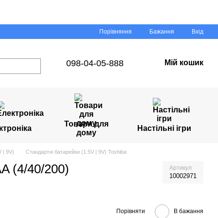
Порівняння
Бажання
Вхід
098-04-05-888
Мій кошик
Товари для
ктроніка
Настільні ігри
дому
 | 9V)
Стандартні батарейки (1.5V | 9V) Toshiba
A (4/40/200)
Артикул
10002971
Порівняти
В бажання