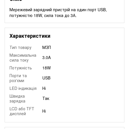
Мережевий зарядний пристрій на один порт USB,
потужністю 18W, сила тока до 3А.
Характеристики
Тип товару
МЗП
Максимальна
3.0A
сила току
Потужність
18W
Порти та
USB
роз'єми
LED індикація
Ні
Швидка
Так
зарядка
LCD або TFT
Ні
дисплей