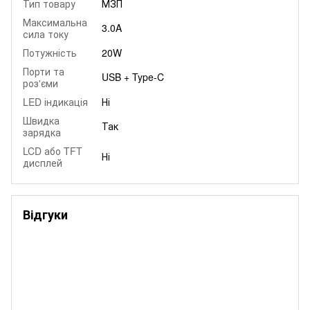
Тип товару
МЗП
Максимальна
3.0A
сила току
Потужність
20W
Порти та
USB + Type-C
роз'єми
LED індикація
Ні
Швидка
Так
зарядка
LCD або TFT
Ні
дисплей
Відгуки