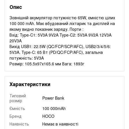
Опис
Зовнішній акумулятор потужністю 65W, ємністю цілих
100 000 mAh. Має вбудований ліхтарик та дисплей на
якому видно показник заряду. Порти :
Вхід: Type-C1: 5V3A 9V2A Type-C2: 5V3A 9V2A 12V3A
20V3A
Вихід USB1: 22.5W (QC/FCP/SCP/AFC), USB2/3/4/5/6:
5V3A. Type-C: 65 Вт (PD/QC/FCP/AFC), загальна
потужність: 5V3A
Розмір: 105.5х97х165.6 мм Вага: 1893г
Характеристики
Типовий
Power Bank
розмір
Ємність
100 000mAh
Бренд
HOCO
Наявність
Немає в наявності