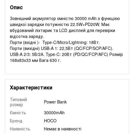
Опис
Зовнішний акумулятор ємністю 30000 mAh з функцією
швидкої зарядки потужністю 22.5W+PD20W. Має
вбудований ліхтарик та LCD дисплей для перевірки
відсотка заряду.
Порти (вхідні )- Type-C/Micro/Lightning: 18Вт.
Порти (вихідні) USB-A 1: 22,5Вт (QC/FCP/SCP/AFC).
USB-A 2/3: 5В/2А. Type-C: 20Вт (PD/QC/FCP/AFC) Розмір
168х83х33 мм Вага 630 г.
Характеристики
Типовий
Power Bank
розмір
Ємність
30000mAh
Бренд
HOCO
Наявність
Немає в наявності