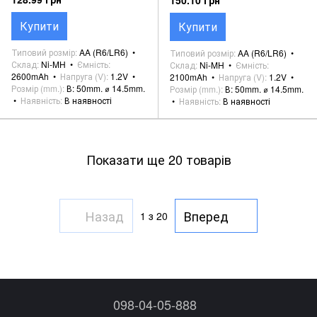
150.10 грн
Купити
Купити
Типовий розмір
AA (R6/LR6)
Типовий розмір
AA (R6/LR6)
Склад
Ni-MH
Ємність
Склад
Ni-MH
Ємність
2600mAh
Напруга (V)
1.2V
2100mAh
Напруга (V)
1.2V
Розмір (mm.)
В: 50mm. ⌀ 14.5mm.
Розмір (mm.)
В: 50mm. ⌀ 14.5mm.
Наявність
В наявності
Наявність
В наявності
Показати ще 20 товарів
Назад
Вперед
1
з 20
098-04-05-888