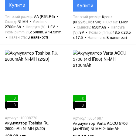
Купити
Купити
Типовий розмір
AA (R6/LR6)
Типовий розмір
Крона
Склад
Ni-MH
Ємність
(6F22/6LR61/9V)
Склад
Li-ion
2700mAh
Напруга (V)
1.2V
Ємність
650mAh
Напруга
Розмір (mm.)
В: 50mm. ⌀ 14.5mm.
(V)
9V
Розмір (mm.)
48.5 x 26.5
Наявність
В наявності
x 17.5
Наявність
В наявності
3
3
3
3
Артикул: 10008770
Артикул: 5651687
Акумулятор Toshiba R6,
Акумулятор Varta ACCU 5706
2600mAh Ni-MH (2/20)
(4xHR06) Ni-MH 2100mAh
128.99 грн