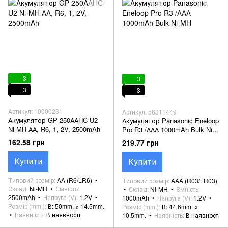
3
3
3
3
Артикул: 10000231
Артикул: 56311449
Акумулятор GP 250ААHC-U2
Акумулятор Panasonic Eneloop
Ni-MH АА, R6, 1, 2V, 2500mAh
Pro R3 /ААА 1000mAh Bulk Ni-
MH
162.58 грн
219.77 грн
Купити
Купити
Типовий розмір
AA (R6/LR6)
Типовий розмір
AAA (R03/LR03)
Склад
Ni-MH
Ємність
Склад
Ni-MH
Ємність
2500mAh
Напруга (V)
1.2V
1000mAh
Напруга (V)
1.2V
Розмір (mm.)
В: 50mm. ⌀ 14.5mm.
Розмір (mm.)
В: 44.6mm. ⌀
Наявність
В наявності
10.5mm.
Наявність
В наявності