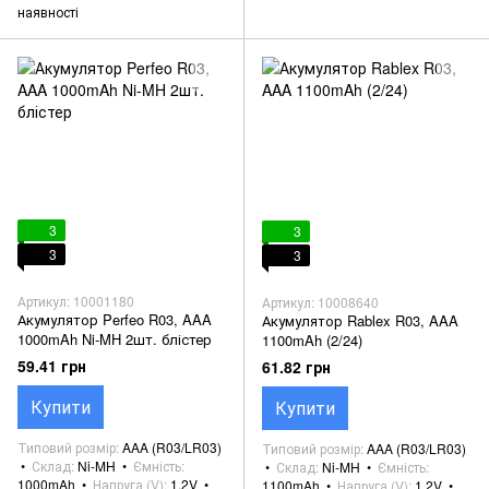
наявності
3
3
3
3
Артикул: 10001180
Артикул: 10008640
Акумулятор Perfeo R03, AAA
Акумулятор Rablex R03, AAA
1000mAh Ni-MH 2шт. блістер
1100mAh (2/24)
59.41 грн
61.82 грн
Купити
Купити
Типовий розмір
AAA (R03/LR03)
Типовий розмір
AAA (R03/LR03)
Склад
Ni-MH
Ємність
Склад
Ni-MH
Ємність
1000mAh
Напруга (V)
1.2V
1100mAh
Напруга (V)
1.2V