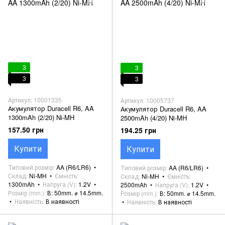
3
3
3
3
Артикул: 10001335
Артикул: 10005737
Акумулятор Duracell R6, AA
Акумулятор Duracell R6, AA
1300mAh (2/20) Ni-MH
2500mAh (4/20) Ni-MH
157.50 грн
194.25 грн
Купити
Купити
Типовий розмір
AA (R6/LR6)
Типовий розмір
AA (R6/LR6)
Склад
Ni-MH
Ємність
Склад
Ni-MH
Ємність
1300mAh
Напруга (V)
1.2V
2500mAh
Напруга (V)
1.2V
Розмір (mm.)
В: 50mm. ⌀ 14.5mm.
Розмір (mm.)
В: 50mm. ⌀ 14.5mm.
Наявність
В наявності
Наявність
В наявності