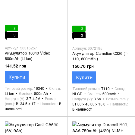
3
3
3
3
Артикул: 56315257
Артикул: 6072195
Акумулятор 16340 Videx
Акумулятор Camelion C326 (T-
800mAh (Li-ion)
110, 600mAh )
141.52 грн
150.70 грн
Купити
Купити
Типовий розмір
16340
Склад
Типовий розмір
T110
Склад
Li-ion
Ємність
800mAh
Ni-CD
Ємність
600mAh
Напруга (V)
3.7-4.2V
Розмір
Напруга (V)
3.6V
Розмір (mm.)
(mm.)
В: 34.5 ⌀ 17
Наявність
В
51.00 x 45.00 x 15.0
Наявність
наявності
В наявності