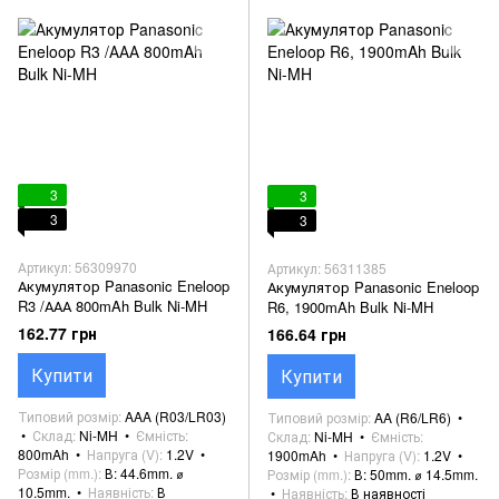
3
3
3
3
Артикул: 56309970
Артикул: 56311385
Акумулятор Panasonic Eneloop
Акумулятор Panasonic Eneloop
R3 /ААА 800mAh Bulk Ni-MH
R6, 1900mAh Bulk Ni-MH
162.77 грн
166.64 грн
Купити
Купити
Типовий розмір
AAA (R03/LR03)
Типовий розмір
AA (R6/LR6)
Склад
Ni-MH
Ємність
Склад
Ni-MH
Ємність
800mAh
Напруга (V)
1.2V
1900mAh
Напруга (V)
1.2V
Розмір (mm.)
В: 44.6mm. ⌀
Розмір (mm.)
В: 50mm. ⌀ 14.5mm.
10.5mm.
Наявність
В
Наявність
В наявності