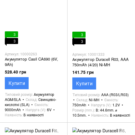
3
3
3
3
Артикул: 10000263
Артикул: 10001333
Акумулятор Casil CA690 (6V,
Акумулятор Duracell R03, AAA
9Ah)
750mAh (4/20) Ni-MH
528.40 грн
141.75 грн
Купити
Купити
Типовий розмір
Акумулятор
Типовий розмір
AAA (R03/LR03)
AGM/SLA
Склад
Свинцево-
Склад
Ni-MH
Ємність
кислотні (SLA)
Ємність
750mAh
Напруга (V)
1.2V
9000mAh
Напруга (V)
6V
Розмір (mm.)
В: 44.6mm. ⌀
Наявність
В наявності
10.5mm.
Наявність
В наявності