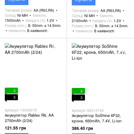
Типовий розмір
AA (R6/LR6)
Типовий розмір
AA (R6/LR6)
Склад
Ni-MH
Ємність
Склад
Ni-MH
Ємність
1500mAh
Напруга (V)
1.2V
2100mAh
Напруга (V)
1.2V
Розмір (mm.)
В: 50mm. ⌀ 14.5mm.
Розмір (mm.)
В: 50mm. ⌀ 14.5mm.
Наявність
В наявності
Наявність
В наявності
3
3
3
3
Артикул: 10008379
Артикул: 56313194
Акумулятор Rablex R6, AA
Акумулятор SoShine 6F22,
2700mAh (2/24)
крона, 650mAh, 7.4V, Li-ion
121.55 грн
386.40 грн