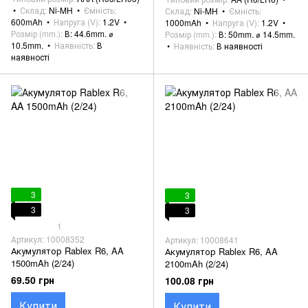
Склад
Ni-MH
Ємність
Склад
Ni-MH
Ємність
600mAh
Напруга (V)
1.2V
1000mAh
Напруга (V)
1.2V
Розмір (mm.)
В: 44.6mm. ⌀
Розмір (mm.)
В: 50mm. ⌀ 14.5mm.
10.5mm.
Наявність
В
Наявність
В наявності
наявності
3
3
3
3
1
Артикул: 10008352
Артикул: 10008641
Акумулятор Rablex R6, AA
Акумулятор Rablex R6, AA
1500mAh (2/24)
2100mAh (2/24)
69.50 грн
100.08 грн
Купити
Купити