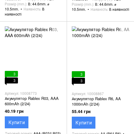
Розмір (mm.)
В: 44.6mm. ⌀
Розмір (mm.)
В: 44.6mm. ⌀
10.5mm.
Наявність
В
10.5mm.
Наявність
В наявності
наявності
3
3
3
3
Артикул: 10008773
Артикул: 10008867
Акумулятор Rablex R03, AAA
Акумулятор Rablex R6, AA
600mAh (2/24)
1000mAh (2/24)
40.19 грн
55.44 грн
Купити
Купити
Типовий розмір
AAA (R03/LR03)
Типовий розмір
AA (R6/LR6)