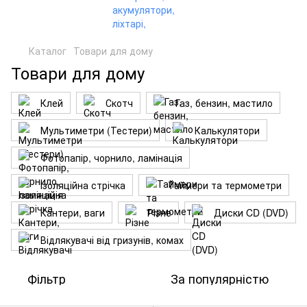
Каталог
Товари для дому
Товари для дому
Клей
Скотч
Газ, бензин, мастило
Мультиметри (Тестери)
Калькулятори
Фотопапір, чорнило, ламінація
Ізоляційна стрічка
Таймери та термометри
Кантери, ваги
Різне
Диски CD (DVD)
Відлякувачі від гризунів, комах
Фільтр
За популярністю