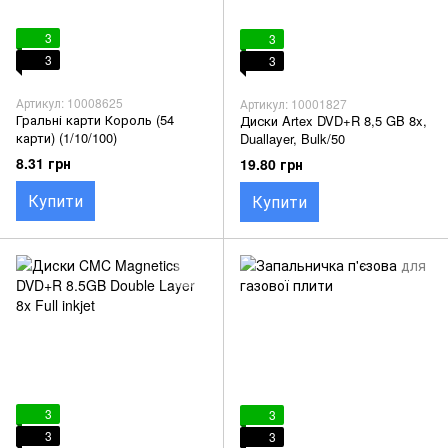
3
3
3
3
Артикул: 10008625
Артикул: 10001827
Гральні карти Король (54
Диски Artex DVD+R 8,5 GB 8x,
карти) (1/10/100)
Duallayer, Bulk/50
8.31 грн
19.80 грн
Купити
Купити
3
3
3
3