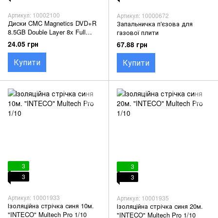
Артикул: 10002100
Артикул: 10000672
Диски CMC Magnetics DVD+R
Запальничка п'єзова для
8.5GB Double Layer 8x Full
газової плити
inkjet
24.05 грн
67.88 грн
Купити
Купити
3
3
3
3
Артикул: 10001933
Артикул: 10001935
Ізоляційна стрічка синя 10м.
Ізоляційна стрічка синя 20м.
"INTECO" Multech Pro 1/10
"INTECO" Multech Pro 1/10