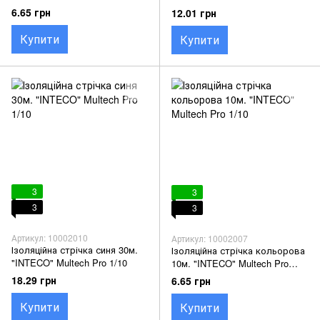
6.65 грн
12.01 грн
Купити
Купити
3
3
3
3
Артикул: 10002010
Артикул: 10002007
Ізоляційна стрічка синя 30м.
Ізоляційна стрічка кольорова
"INTECO" Multech Pro 1/10
10м. "INTECO" Multech Pro
1/10
18.29 грн
6.65 грн
Купити
Купити