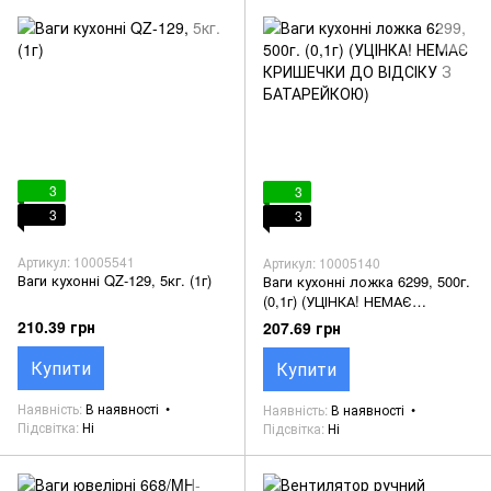
3
3
3
3
Артикул: 10005541
Артикул: 10005140
Ваги кухонні QZ-129, 5кг. (1г)
Ваги кухонні ложка 6299, 500г.
(0,1г) (УЦІНКА! НЕМАЄ
КРИШЕЧКИ ДО ВІДСІКУ З
210.39 грн
207.69 грн
БАТАРЕЙКОЮ)
Купити
Купити
Наявність
В наявності
Наявність
В наявності
Підсвітка
Ні
Підсвітка
Ні