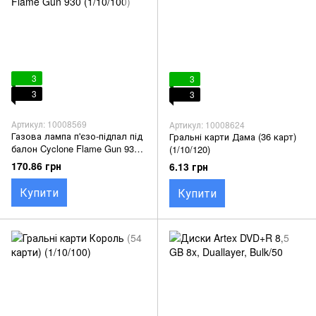
3
3
3
3
Артикул: 10008569
Артикул: 10008624
Газова лампа п'єзо-підпал під
Гральні карти Дама (36 карт)
балон Cyclone Flame Gun 930
(1/10/120)
(1/10/100)
170.86 грн
6.13 грн
Купити
Купити