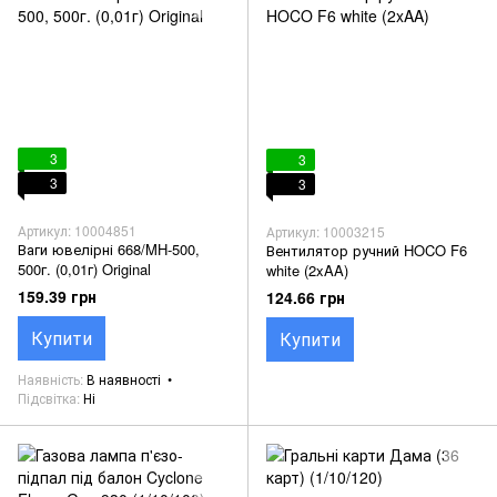
3
3
3
3
Артикул: 10004851
Артикул: 10003215
Ваги ювелірні 668/MH-500,
Вентилятор ручний HOCO F6
500г. (0,01г) Original
white (2xAA)
159.39 грн
124.66 грн
Купити
Купити
Наявність
В наявності
Підсвітка
Ні