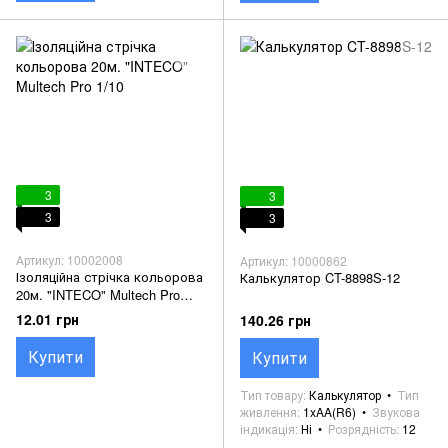
3
3
3
3
Артикул: 10002008
Артикул: 10000862
Ізоляційна стрічка кольорова
Калькулятор CT-8898S-12
20м. "INTECO" Multech Pro
1/10
12.01 грн
140.26 грн
Купити
Купити
Тип товару
Калькулятор
Тип
живлення
1xAA(R6)
Звукова
індикація
Ні
Розрядність
12