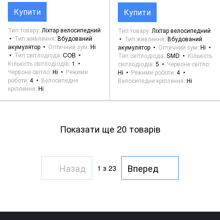
Купити
Купити
Тип товару
Ліхтар велосипедний
Тип товару
Ліхтар велосипедний
Тип живлення
Вбудований
Тип живлення
Вбудований
акумулятор
Оптичний зум
Ні
акумулятор
Оптичний зум
Ні
Тип світлодіода
COB
Тип світлодіода
SMD
Кількість
Кількість світлодіодів
1
світлодіодів
5
Червоне світло
Червоне світло
Ні
Режими
Ні
Режими роботи
4
роботи
4
Велосипедне
Велосипедне кріплення
Ні
кріплення
Ні
Показати ще 20 товарів
Назад
Вперед
1
з 23