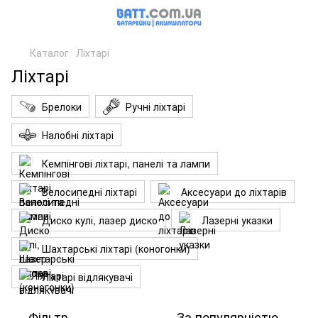
Каталог
Ліхтарі
Ліхтарі
Брелоки
Ручні ліхтарі
Налобні ліхтарі
Кемпінгові ліхтарі, панелі та лампи
Велосипедні ліхтарі
Аксесуари до ліхтарів
Диско кулі, лазер диско
Лазерні указки
Шахтарські ліхтарі (коногонки)
Ліхтарі відлякувачі
Фільтр
За популярністю