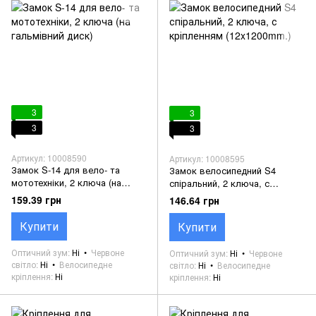
3
3
3
3
Артикул: 10008590
Артикул: 10008595
Замок S-14 для вело- та
Замок велосипедний S4
мототехніки, 2 ключа (на
спіральний, 2 ключа, с
гальмівний диск)
кріпленням (12x1200mm.)
159.39 грн
146.64 грн
Купити
Купити
Оптичний зум
Ні
Червоне
Оптичний зум
Ні
Червоне
світло
Ні
Велосипедне
світло
Ні
Велосипедне
кріплення
Ні
кріплення
Ні