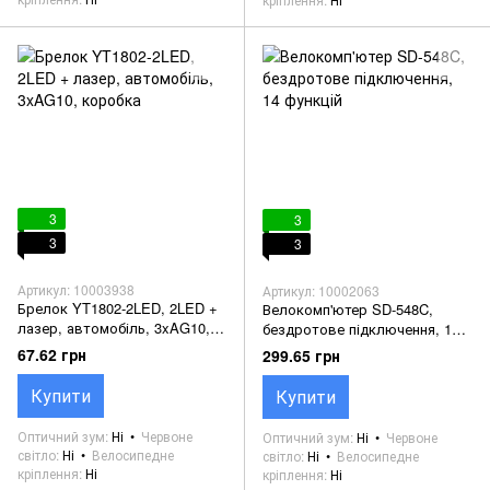
3
3
3
3
Артикул: 10003938
Артикул: 10002063
Брелок YT1802-2LED, 2LED +
Велокомп'ютер SD-548C,
лазер, автомобіль, 3xAG10,
бездротове підключення, 14
коробка
функцій
67.62 грн
299.65 грн
Купити
Купити
Оптичний зум
Ні
Червоне
Оптичний зум
Ні
Червоне
світло
Ні
Велосипедне
світло
Ні
Велосипедне
кріплення
Ні
кріплення
Ні