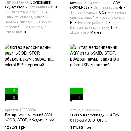
Тип живлення
Вбудований
кемпінг
Тип живлення
AAA
акумулятор
Оптичний зум
Ні
(R03/LR03)
Оптичний зум
Ні
Тип світлодіода
LED
Тип світлодіода
COB
Кількість
Кількість світлодіодів
1
світлодіодів
1
Червоне світло
Червоне світло
Ні
Режими
Ні
Режими роботи
1
роботи
1
Велосипедне
Велосипедне кріплення
Ні
кріплення
Ні
Додатково
Магніт
3
3
3
3
Артикул: 10008396
Артикул: 10008397
Ліхтар велосипедний 8821-
Ліхтар велосипедний AQY-
5COB, STOP, вбудовн.акум.,
0113-5SMD, STOP,
заряд від microUSB, червоний
вбудовн.акум., заряд від
127.51 грн
171.95 грн
microUSB, червоний