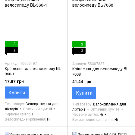
3
3
3
3
Артикул: 10002497
Артикул: 56307887
Кріплення для велосипеду BL-
Кріплення для велосипеду BL-
360-1
7068
17.87 грн
41.44 грн
Купити
Купити
Тип товару
Велокріплення для
Тип товару
Велокріплення для
ліхтарів
Оптичний зум
Ні
ліхтарів
Оптичний зум
Ні
Червоне світло
Ні
Червоне світло
Ні
Велосипедне кріплення
Ні
Велосипедне кріплення
Ні