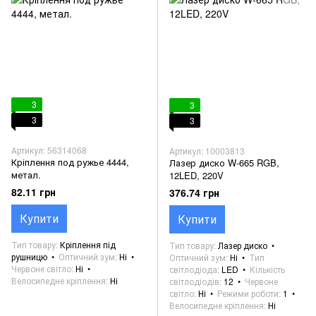
3
3
3
3
Артикул: 56314068
Артикул: 10003813
Кріплення под ружье 4444,
Лазер диско W-665 RGB,
метал.
12LED, 220V
82.11 грн
376.74 грн
Купити
Купити
Тип товару
Кріплення під
Тип товару
Лазер диско
рушницю
Оптичний зум
Ні
Оптичний зум
Ні
Тип
Червоне світло
Ні
світлодіода
LED
Кількість
Велосипедне кріплення
Ні
світлодіодів
12
Червоне
світло
Ні
Режими роботи
1
Велосипедне кріплення
Ні