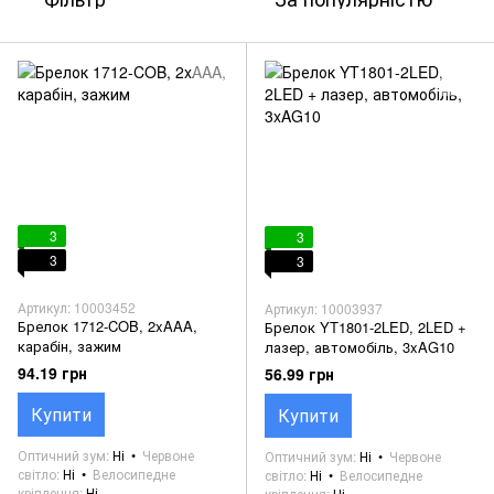
3
3
3
3
Артикул: 10003452
Артикул: 10003937
Брелок 1712-COB, 2xAAA,
Брелок YT1801-2LED, 2LED +
карабін, зажим
лазер, автомобіль, 3xAG10
94.19 грн
56.99 грн
Купити
Купити
Оптичний зум
Ні
Червоне
Оптичний зум
Ні
Червоне
світло
Ні
Велосипедне
світло
Ні
Велосипедне
кріплення
Ні
кріплення
Ні