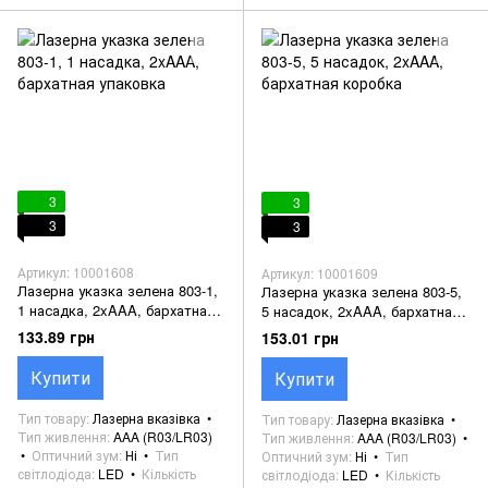
3
3
3
3
Артикул: 10001608
Артикул: 10001609
Лазерна указка зелена 803-1,
Лазерна указка зелена 803-5,
1 насадка, 2xAAA, бархатная
5 насадок, 2xAAA, бархатная
упаковка
коробка
133.89 грн
153.01 грн
Купити
Купити
Тип товару
Лазерна вказівка
Тип товару
Лазерна вказівка
Тип живлення
AAA (R03/LR03)
Тип живлення
AAA (R03/LR03)
Оптичний зум
Ні
Тип
Оптичний зум
Ні
Тип
світлодіода
LED
Кількість
світлодіода
LED
Кількість