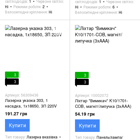
світлодіодів
1
Червоне світло
світлодіодів
1
Червоне світло
Ні
Режими роботи
2
Ні
Режими роботи
6
Велосипедне кріплення
Ні
Велосипедне кріплення
Ні
3
3
3
3
Артикул: 56309436
Артикул: 10002072
Лазерна указка 303, 1
Ліхтар "Вимикач" K10/1701-
насадка, 1x18650, ЗП 220V
COB, магніт/липучка (3xAAA)
191.27 грн
54.19 грн
Купити
Купити
Тип товару
Лазерна вказівка
Тип товару
Панель/лампа/