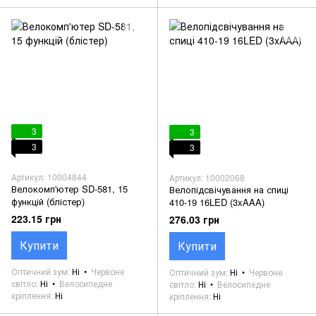
3
3
3
3
Артикул: 10004844
Артикул: 10002068
Велокомп'ютер SD-581, 15
Велопідсвічування на спиці
функцій (блістер)
410-19 16LED (3xAAA)
223.15 грн
276.03 грн
Купити
Купити
Оптичний зум
Ні
Червоне
Оптичний зум
Ні
Червоне
світло
Ні
Велосипедне
світло
Ні
Велосипедне
кріплення
Ні
кріплення
Ні