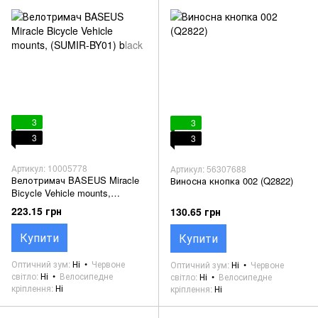
3
3
3
3
Артикул: 10005778
Артикул: 56307688
Велотримач BASEUS Miracle
Виносна кнопка 002 (Q2822)
Bicycle Vehicle mounts,
(SUMIR-BY01) black
223.15 грн
130.65 грн
Купити
Купити
Оптичний зум
Ні
Червоне
Оптичний зум
Ні
Червоне
світло
Ні
Велосипедне
світло
Ні
Велосипедне
кріплення
Ні
кріплення
Ні