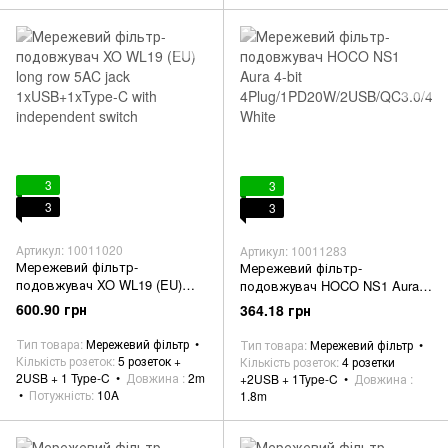
3
3
3
3
Артикул: 10011020
Артикул: 10011283
Мережевий фільтр-
Мережевий фільтр-
подовжувач XO WL19 (EU)
подовжувач HOCO NS1 Aura
long row 5AC jack
4-bit
600.90 грн
364.18 грн
1xUSB+1xType-C with
4Plug/1PD20W/2USB/QC3.0/400
independent switch
0W/3A/1,8m White
Тип товара
Мережевий фільтр
Тип товара
Мережевий фільтр
Кількість розеток
5 розеток +
Кількість розеток
4 розетки
2USB + 1 Type-C
Довжина
2m
+2USB + 1Type-C
Довжина
Потужність
10A
1.8m