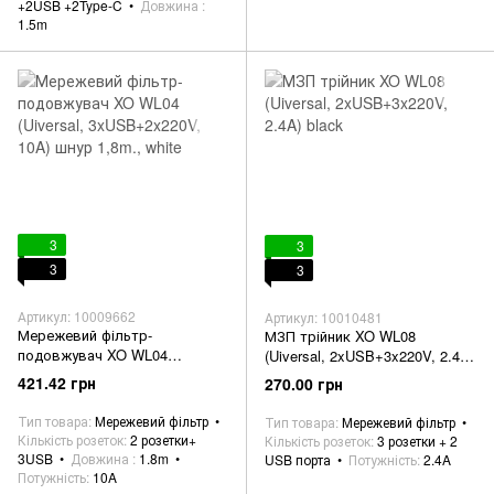
+2USB +2Type-C
Довжина
1.5m
3
3
3
3
Артикул: 10009662
Артикул: 10010481
Мережевий фільтр-
МЗП трійник XO WL08
подовжувач XO WL04
(Uiversal, 2xUSB+3x220V, 2.4A)
(Uiversal, 3xUSB+2x220V, 10A)
black
421.42 грн
270.00 грн
шнур 1,8m., white
Тип товара
Мережевий фільтр
Тип товара
Мережевий фільтр
Кількість розеток
2 розетки+
Кількість розеток
3 розетки + 2
3USB
Довжина
1.8m
USB порта
Потужність
2.4A
Потужність
10A