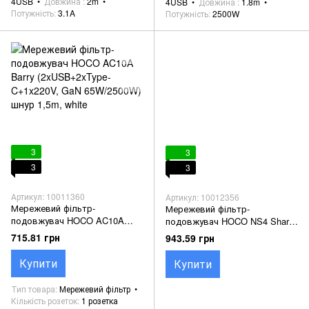
4USB
Довжина
2m
4USB
Довжина
1.8m
Потужність
3.1A
Потужність
2500W
3
3
3
3
Артикул: 10011360
Артикул: 10012356
Мережевий фільтр-
Мережевий фільтр-
подовжувач HOCO AC10A
подовжувач HOCO NS4 Sharp
Barry (2xUSB+2xType-
(1xUSB+2xType-C+1x220V,
715.81 грн
943.59 грн
C+1x220V, GaN 65W/2500W)
GaN 65W/4000W) шнур 1.5m,
шнур 1,5m, white
black
Купити
Купити
Тип товара
Мережевий фільтр
Кількість розеток
1 розетка