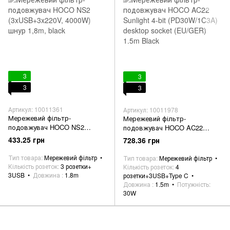
3
3
3
3
Артикул: 10011361
Артикул: 10011978
Мережевий фільтр-
Мережевий фільтр-
подовжувач HOCO NS2
подовжувач HOCO AC22
(3xUSB+3x220V, 4000W) шнур
Sunlight 4-bit (PD30W/1C3A)
433.25 грн
728.36 грн
1,8m, black
desktop socket (EU/GER) 1.5m
Black
Тип товара
Мережевий фільтр
Тип товара
Мережевий фільтр
Кількість розеток
3 розетки+
Кількість розеток
4
3USB
Довжина
1.8m
розетки+3USB+Type C
Довжина
1.5m
Потужність
30W