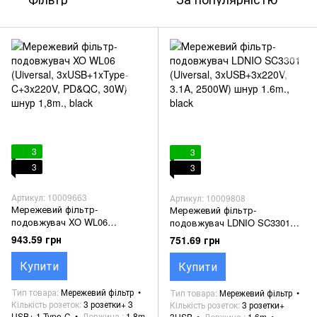
3
3
3
3
Артикул: 10009663
Артикул: 10009808
Мережевий фільтр-
Мережевий фільтр-
подовжувач XO WL06
подовжувач LDNIO SC3301
(Uiversal, 3xUSB+1xType-
(Uiversal, 3xUSB+3x220V, 3.1A,
943.59 грн
751.69 грн
C+3x220V, PD&QC, 30W) шнур
2500W) шнур 1.6m., black
1,8m., black
Купити
Купити
Тип товара
Мережевий фільтр
Тип товара
Мережевий фільтр
Кількість розеток
3 розетки+ 3
Кількість розеток
3 розетки+
USB+ 1 Type-C
Довжина
1.8m
3USB
Довжина
1.6m