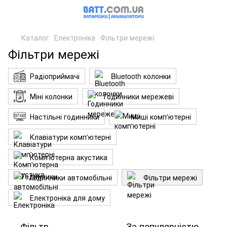
Каталог
Електроніка
Фільтри мережі
Фільтри мережі
Радіоприймачі
Bluetooth колонки
Міні колонки
Годинники мережеві
Настільні годинники
Миші комп'ютерні
Клавіатури комп'ютерні
Комп'ютерна акустика
Годинники автомобільні
Фільтри мережі
Електроніка для дому
Фільтр
За популярністю