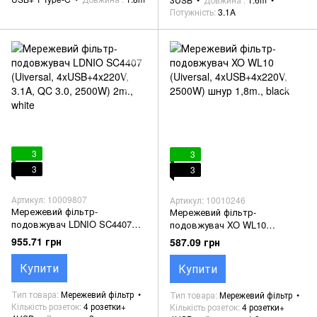
Потужність
3.1A
3
3
3
3
Артикул: 10009807
Артикул: 10010246
Мережевий фільтр-
Мережевий фільтр-
подовжувач LDNIO SC4407
подовжувач XO WL10
(Uiversal, 4xUSB+4x220V, 3.1A,
(Uiversal, 4xUSB+4x220V,
955.71 грн
587.09 грн
QC 3.0, 2500W) 2m., white
2500W) шнур 1,8m., black
Купити
Купити
Тип товара
Мережевий фільтр
Тип товара
Мережевий фільтр
Кількість розеток
4 розетки+
Кількість розеток
4 розетки+