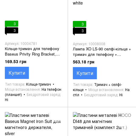
3
3
3
3
Артикул: 10004781
Артикул: 10008008
Кільце-тримач для телефону
Лампа XO LS-90 селфі-кільце +
Baseus Privity Ring Bracket,
тримач для телефону +
gold
тримач мікрофону, (на
169.53 грн
563.18 грн
подставке) white
Купити
Купити
Тип товара
Кільце-тримач
Тип товара
Тримач + селфі-
Місце встановлення
На телефон
кільце
Місце встановлення
На
(планшет)
Бездротовий заряд
стіл
Бездротовий заряд
Ні
Ні