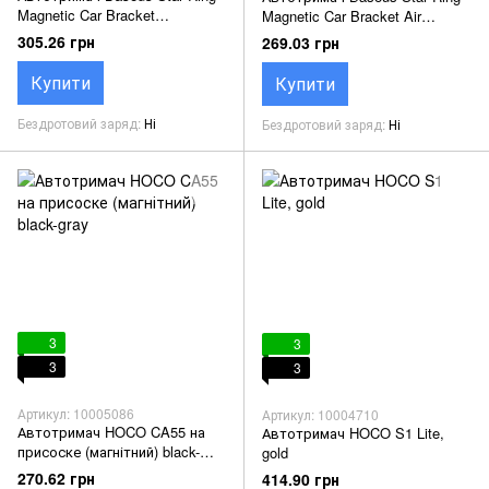
Magnetic Car Bracket
Magnetic Car Bracket Air
(магнітний) (Paste type) black
(магнітний) black
305.26 грн
269.03 грн
Купити
Купити
Бездротовий заряд
Ні
Бездротовий заряд
Ні
3
3
3
3
Артикул: 10005086
Артикул: 10004710
Автотримач HOCO CA55 на
Автотримач HOCO S1 Lite,
присоске (магнітний) black-
gold
gray
270.62 грн
414.90 грн