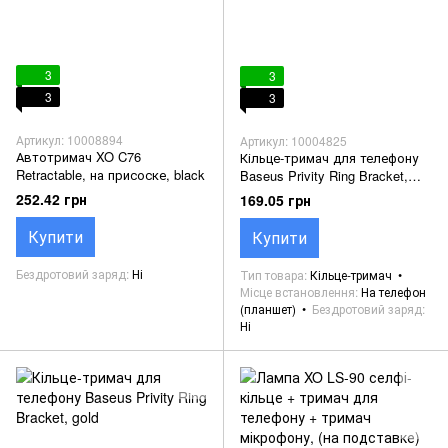
3
3
3
3
Артикул: 10008894
Артикул: 10004825
Автотримач XO C76
Кільце-тримач для телефону
Retractable, на присоске, black
Baseus Privity Ring Bracket,
black
252.42 грн
169.05 грн
Купити
Купити
Бездротовий заряд
Ні
Тип товара
Кільце-тримач
Місце встановлення
На телефон
(планшет)
Бездротовий заряд
Ні