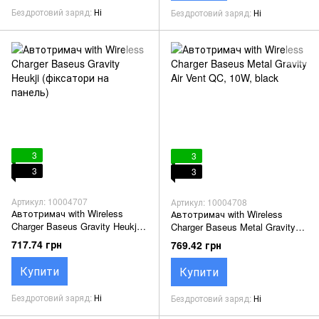
Бездротовий заряд
Ні
Бездротовий заряд
Ні
3
3
3
3
Артикул: 10004707
Артикул: 10004708
Автотримач with Wireless
Автотримач with Wireless
Charger Baseus Gravity Heukji
Charger Baseus Metal Gravity
(фіксатори на панель)
Air Vent QC, 10W, black
717.74 грн
769.42 грн
Купити
Купити
Бездротовий заряд
Ні
Бездротовий заряд
Ні