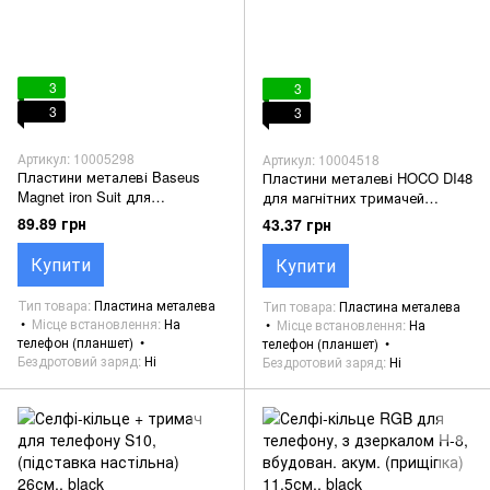
3
3
3
3
Артикул: 10005298
Артикул: 10004518
Пластини металеві Baseus
Пластини металеві HOCO DI48
Magnet iron Suit для
для магнітних тримачей
магнітного держателя, silver
(комплект 2шт.)
89.89 грн
43.37 грн
Купити
Купити
Тип товара
Пластина металева
Тип товара
Пластина металева
Місце встановлення
На
Місце встановлення
На
телефон (планшет)
телефон (планшет)
Бездротовий заряд
Ні
Бездротовий заряд
Ні