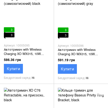
3
3
3
3
Артикул: 10005095
Артикул: 10005096
Автотримач with Wireless
Автотримач with Wireless
Charging XO WX015, 10W
Charging XO WX015, 10W
(самозатискний) black
(самозатискний) gray
586.36 грн
591.19 грн
Купити
Купити
Бездротовий заряд
Ні
Бездротовий заряд
Ні