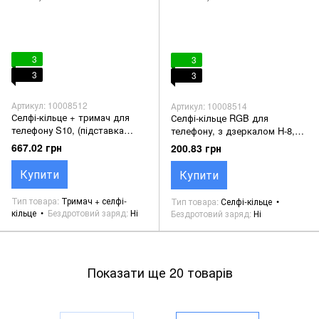
3
3
3
3
Артикул: 10008512
Артикул: 10008514
Селфі-кільце + тримач для
Селфі-кільце RGB для
телефону S10, (підставка
телефону, з дзеркалом H-8,
настільна) 26см., black
вбудован. акум. (прищіпка)
667.02 грн
200.83 грн
11.5см., black
Купити
Купити
Тип товара
Тримач + селфі-
Тип товара
Селфі-кільце
кільце
Бездротовий заряд
Ні
Бездротовий заряд
Ні
Показати ще 20 товарів