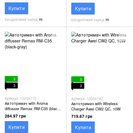
Купити
Купити
Бездротовий заряд
Ні
Бездротовий заряд
Ні
3
3
3
3
Артикул: 10004772
Артикул: 10004742
Автотримач with Aroma
Автотримач with Wireless
diffusser Remax RM-C35 (black-
Charger Awei CW2 QC, 10W
gray)
284.97 грн
719.67 грн
Купити
Купити