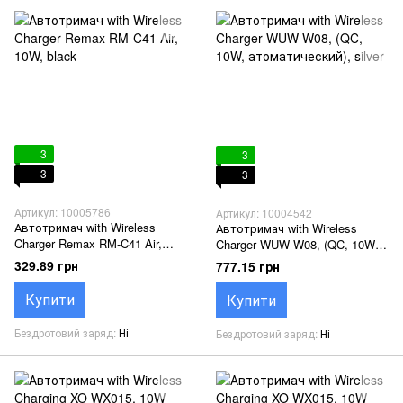
3
3
3
3
Артикул: 10005786
Артикул: 10004542
Автотримач with Wireless
Автотримач with Wireless
Charger Remax RM-C41 Air,
Charger WUW W08, (QC, 10W,
10W, black
атоматический), silver
329.89 грн
777.15 грн
Купити
Купити
Бездротовий заряд
Ні
Бездротовий заряд
Ні