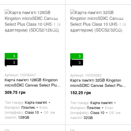
3
3
3
3
Артикул: 10008447
Артикул: 10005682
Карта пам'яті 128GB Kingston
Карта пам'яті 32GB Kingston
microSDXC Canvas Select Plus
microSDXC Canvas Select Plus
Class 10 UHS-1 (з адаптером)
Class 10 UHS-1 (з адаптером)
309.75 грн
152.25 грн
(SDCS2/128GB)
(SDCS2/32GB)
Тип товару
Карта пам'яті
Тип товару
Карта пам'яті
Матеріал
Пластик
Клас
Матеріал
Пластик
Клас
(Інтерфейс)
Class 10
Об `єм
(Інтерфейс)
Class 10
Об `єм
пам'яті
128GB
пам'яті
32GB