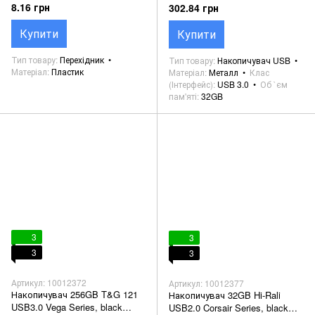
Flash Drive, US-ZB195 black
8.16 грн
302.84 грн
Купити
Купити
Тип товару
Перехідник
Тип товару
Накопичувач USB
Матеріал
Пластик
Матеріал
Металл
Клас
(Інтерфейс)
USB 3.0
Об `єм
пам'яті
32GB
3
3
3
3
Артикул: 10012372
Артикул: 10012377
Накопичувач 256GB T&G 121
Накопичувач 32GB Hi-Rali
USB3.0 Vega Series, black
USB2.0 Corsair Series, black