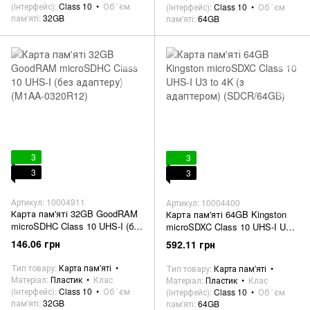
(Інтерфейс)
Class 10
Об `єм
(Інтерфейс)
Class 10
Об `єм
пам'яті
32GB
пам'яті
64GB
3
3
3
3
Артикул: 10004911
Артикул: 10004400
Карта пам'яті 32GB GoodRAM
Карта пам'яті 64GB Kingston
microSDHC Class 10 UHS-I (без
microSDXC Class 10 UHS-I U3
адаптеру) (M1AA-0320R12)
to 4K (з адаптером)
146.06 грн
592.11 грн
(SDCR/64GB)
Тип товару
Карта пам'яті
Тип товару
Карта пам'яті
Матеріал
Пластик
Клас
Матеріал
Пластик
Клас
(Інтерфейс)
Class 10
Об `єм
(Інтерфейс)
Class 10
Об `єм
пам'яті
32GB
пам'яті
64GB