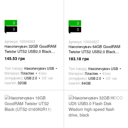
3
3
3
3
Артикул: 10004063
Артикул: 10004927
Накопичувач 32GB GoodRAM
Накопичувач 64GB GoodRAM
Twister UTS2 USB2.0 Black
Twister UTS2 USB2.0 Black
(UTS2-0320K0R11)
(UTS2-0640K0R11)
145.53 грн
183.18 грн
Тип товару
Накопичувач USB
Тип товару
Накопичувач USB
Матеріал
Пластик
Клас
Матеріал
Пластик
Клас
(Інтерфейс)
USB 2.0
Об `єм
(Інтерфейс)
USB 2.0
Об `єм
пам'яті
32GB
пам'яті
64GB