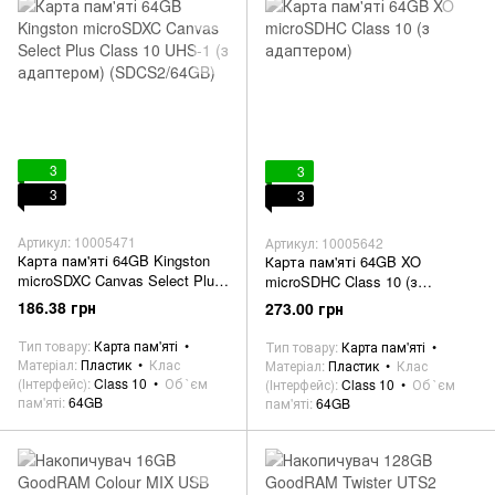
3
3
3
3
Артикул: 10005471
Артикул: 10005642
Карта пам'яті 64GB Kingston
Карта пам'яті 64GB XO
microSDXC Canvas Select Plus
microSDHC Class 10 (з
Class 10 UHS-1 (з адаптером)
адаптером)
186.38 грн
273.00 грн
(SDCS2/64GB)
Тип товару
Карта пам'яті
Тип товару
Карта пам'яті
Матеріал
Пластик
Клас
Матеріал
Пластик
Клас
(Інтерфейс)
Class 10
Об `єм
(Інтерфейс)
Class 10
Об `єм
пам'яті
64GB
пам'яті
64GB