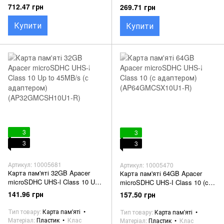
(13863)
(14151)
712.47 грн
269.71 грн
Купити
Купити
3
3
3
3
Артикул: 10005681
Артикул: 10005470
Карта пам'яті 32GB Apacer
Карта пам'яті 64GB Apacer
microSDHC UHS-l Class 10 Up
microSDHC UHS-I Class 10 (c
to 45MB/s (c адаптером)
адаптером)
141.96 грн
157.50 грн
(AP32GMCSH10U1-R)
(AP64GMCSX10U1-R)
Тип товару
Карта пам'яті
Тип товару
Карта пам'яті
Матеріал
Пластик
Клас
Матеріал
Пластик
Клас