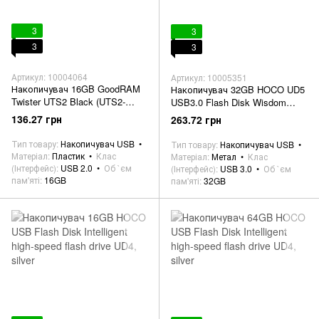
3
3
3
3
Артикул: 10004064
Артикул: 10005351
Накопичувач 16GB GoodRAM
Накопичувач 32GB HOCO UD5
Twister UTS2 Black (UTS2-
USB3.0 Flash Disk Wisdom
0160K0R11)
high-speed flash drive, black
136.27 грн
263.72 грн
Тип товару
Накопичувач USB
Тип товару
Накопичувач USB
Матеріал
Пластик
Клас
Матеріал
Метал
Клас
(Інтерфейс)
USB 2.0
Об `єм
(Інтерфейс)
USB 3.0
Об `єм
пам'яті
16GB
пам'яті
32GB