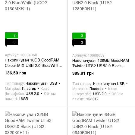
3
3
3
3
Артикул: 10004060
Артикул: 10008659
Накопичувач 16GB GoodRAM
Накопичувач 128GB GoodRAM
Colour MIX USB 2.0 Blue/White
Twister UTS2 USB2.0 Black
(UCO2-0160MXR11)
(UTS2-1280K0R11)
136.50 грн
389.81 грн
Тип товару
Накопичувач USB
Тип товару
Накопичувач USB
Матеріал
Пластик
Клас
Матеріал
Пластик
Клас
(Інтерфейс)
USB 2.0
Об `єм
(Інтерфейс)
USB 2.0
Об `єм
пам'яті
16GB
пам'яті
128GB