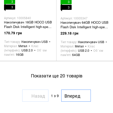
3
3
3
3
Артикул: 10005840
Артикул: 10005347
Накопичувач 16GB HOCO USB
Накопичувач 64GB HOCO USB
Flash Disk Intelligent high-speed
Flash Disk Intelligent high-speed
flash drive UD4, silver
flash drive UD4, silver
170.79 грн
229.18 грн
Тип товару
Накопичувач USB
Тип товару
Накопичувач USB
Матеріал
Метал
Клас
Матеріал
Метал
Клас
(Інтерфейс)
USB 2.0
Об `єм
(Інтерфейс)
USB 2.0
Об `єм
пам'яті
16GB
пам'яті
64GB
Показати ще 20 товарів
Назад
Вперед
1
з 9