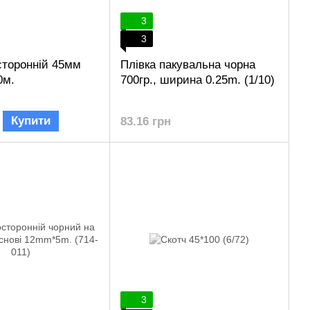
3
3
сторонній 45мм
Плівка пакувальна чорна
0м.
700гр., ширина 0.25m. (1/10)
Купити
83.16 грн
3