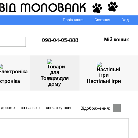
Порівняння
Бажання
Вхід
098-04-05-888
Мій кошик
Товари для
ктроніка
Настільні ігри
дому
 дороже
за назвою
спочатку нові
Відображення: