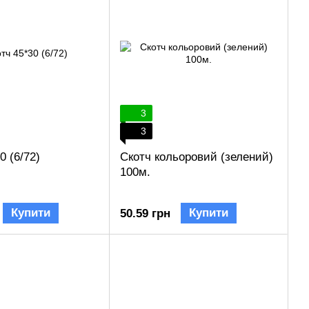
3
3
0 (6/72)
Скотч кольоровий (зелений)
100м.
Купити
Купити
50.59 грн