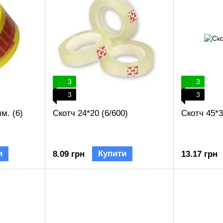
3
3
3
3
м. (6)
Скотч 24*20 (6/600)
Скотч 45*3
и
Купити
8.09 грн
13.17 грн