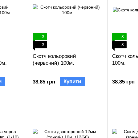
3
3
3
3
Скотч кольоровий
Скотч кол
0м.
(червоний) 100м.
100м.
и
Купити
38.85 грн
38.85 грн