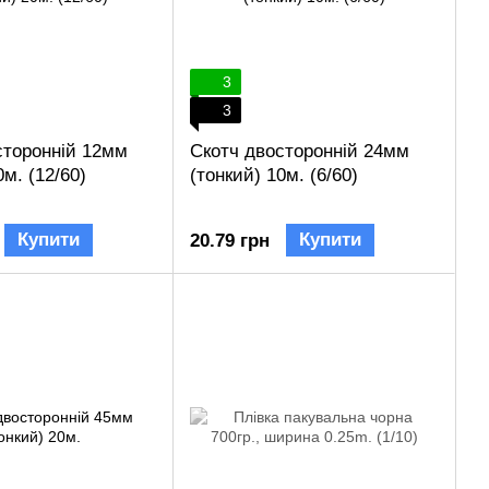
3
3
сторонній 12мм
Скотч двосторонній 24мм
0м. (12/60)
(тонкий) 10м. (6/60)
Купити
Купити
20.79 грн