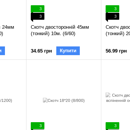
3
3
3
3
й 24мм
Скотч двосторонній 45мм
Скотч дво
0)
(тонкий) 10м. (6/60)
(тонкий) 2
и
Купити
34.65 грн
56.99 грн
3
3