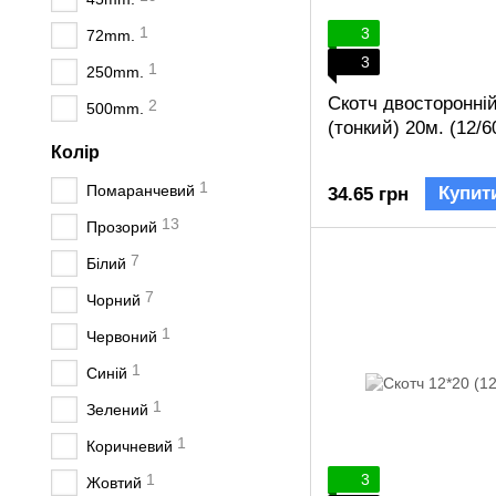
1
3
72mm.
3
1
250mm.
Скотч двосторонні
2
500mm.
(тонкий) 20м. (12/6
Колір
1
Помаранчевий
Купит
34.65 грн
13
Прозорий
7
Білий
7
Чорний
1
Червоний
1
Синій
1
Зелений
1
Коричневий
1
3
Жовтий