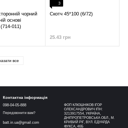
3
сторонній чорний
Скотч 45*100 (6/72)
ній основі
(714-011)
25.43 грн
казати все
Контактна інформація
098-04-05-888
ФОП КЛЮШНІКОВ ІГОР
ОЛЕКСАНДРОВИЧ ІПН:
Передзвонити вам?
3213917554, УКРАЇНА,
ДНІПРОПЕТРОВСЬКА ОБЛ., М.
КРИВИЙ РІГ, ВУЛ. ЕДУАРДА
batt.in.ua@gmail.com
ФУКСА, 46Б