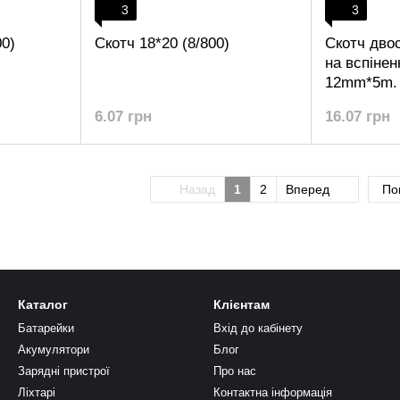
3
3
00)
Скотч 18*20 (8/800)
Скотч дво
на вспінен
12mm*5m. 
6.07 грн
16.07 грн
Назад
1
2
Вперед
По
Каталог
Клієнтам
Батарейки
Вхід до кабінету
Акумулятори
Блог
Зарядні пристрої
Про нас
Ліхтарі
Контактна інформація