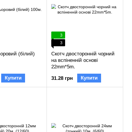
3
3
ьоровий (білий)
Скотч двосторонній чорний
на вспіненній основі
22mm*5m.
Купити
Купити
31.28 грн