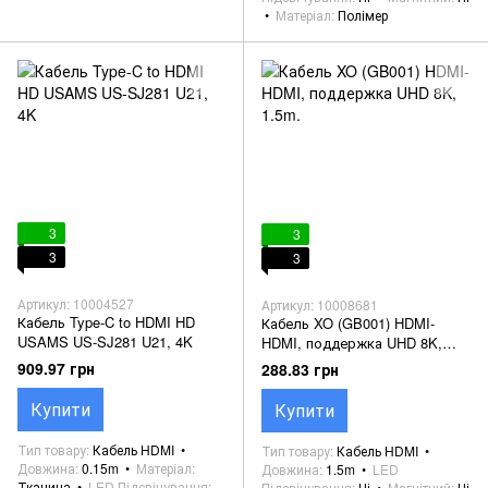
Матеріал
Полімер
3
3
3
3
Артикул: 10004527
Артикул: 10008681
Кабель Type-C to HDMI HD
Кабель XO (GB001) HDMI-
USAMS US-SJ281 U21, 4K
HDMI, поддержка UHD 8K,
1.5m.
909.97 грн
288.83 грн
Купити
Купити
Тип товару
Кабель HDMI
Тип товару
Кабель HDMI
Довжина
0.15m
Матеріал
Довжина
1.5m
LED
Тканина
LED Підсвічування
Підсвічування
Ні
Магнітний
Ні