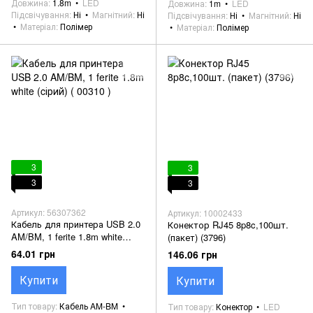
Довжина
1.8m
LED
Довжина
1m
LED
Підсвічування
Ні
Магнітний
Ні
Підсвічування
Ні
Магнітний
Ні
Матеріал
Полімер
Матеріал
Полімер
3
3
3
3
Артикул: 56307362
Артикул: 10002433
Кабель для принтера USB 2.0
Конектор RJ45 8p8c,100шт.
AM/BM, 1 ferite 1.8m white
(пакет) (3796)
(cірий) ( 00310 )
64.01 грн
146.06 грн
Купити
Купити
Тип товару
Кабель AM-BM
Тип товару
Конектор
LED