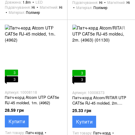
Довжина
1.8m
LED
Підсвічування
Ні
Магнітний
Ні
Підсвічування
Ні
Магнітний
Ні
Матеріал
Полімер
Матеріал
Полімер
3
3
3
3
Артикул: 10008118
Артикул: 10008373
Патч-корд Atcom UTP CAT5e
Патч-корд Atcom/RITAR UTP
RJ-45 molded, 1m. (4962)
CAT5e RJ-45 molded, 2m.
(4963) (01130)
28.59 грн
25.33 грн
Купити
Купити
Тип товару
Патч-корд
Тип товару
Патч-корд