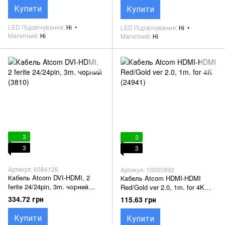
Купити
Купити
LED Підсвічування
Ні
LED Підсвічування
Ні
Магнітний
Ні
Магнітний
Ні
3
3
3
3
Артикул: 6084126
Артикул: 10005892
Кабель Atcom DVI-HDMI, 2
Кабель Atcom HDMI-HDMI
ferite 24/24pin, 3m. чорний
Red/Gold ver 2.0, 1m. for 4K
(3810)
(24941)
334.72 грн
115.63 грн
Купити
Купити