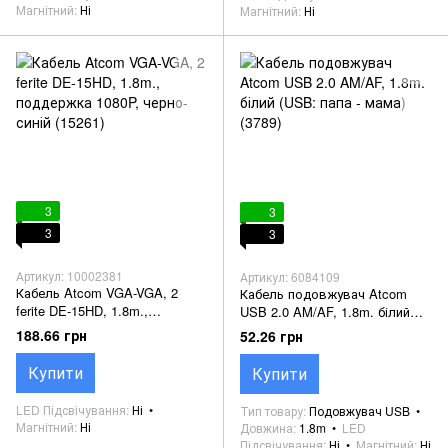
Магнітний
Ні
Магнітний
Ні
3
3
3
3
Артикул: 10002381
Артикул: 6084109
Кабель Atcom VGA-VGA, 2
Кабель подовжувач Atcom
ferite DE-15HD, 1.8m.,
USB 2.0 AM/AF, 1.8m. білий
поддержка 1080P, черно-синій
(USB: папа - мама) (3789)
188.66 грн
52.26 грн
(15261)
Купити
Купити
LED Підсвічування
Ні
Тип товару
Подовжувач USB
Магнітний
Ні
Довжина
1.8m
LED
Підсвічування
Ні
Магнітний
Ні