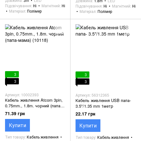
Довжина
3m
LED
Довжина
1.8m
LED
Підсвічування
Ні
Магнітний
Ні
Підсвічування
Ні
Магнітний
Ні
Матеріал
Полімер
Матеріал
Полімер
3
3
3
3
Артикул: 10002393
Артикул: 56312365
Кабель живлення Atcom 3pin,
Кабель живлення USB папа-
0.75mm., 1.8m. чорний (папа-
3.5"/1.35 mm 1метр
мама) (10118)
71.39 грн
22.17 грн
Купити
Купити
Тип товару
Кабель живлення
Тип товару
Кабель живлення