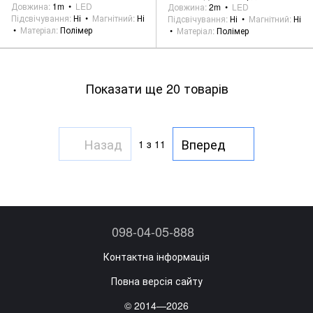
Довжина
1m
LED
Довжина
2m
LED
Підсвічування
Ні
Магнітний
Ні
Підсвічування
Ні
Магнітний
Ні
Матеріал
Полімер
Матеріал
Полімер
Показати ще 20 товарів
Назад
Вперед
1
з 11
098-04-05-888
Контактна інформація
Повна версія сайту
© 2014—2026