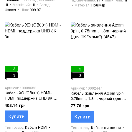
Ні
Магнітний
Ні
Бренд
Матеріал
Полімер
Usams
Ціна
909.97
3
3
3
3
Артикул: 10008682
Артикул: 10002447
Кабель XO (GB001) HDMI-
Кабель живлення Atcom 3pin,
HDMI, поддержка UHD 8K,
0.75mm., 1.8m. чорний (для ПК
3m.
"мама") (4547)
408.14 грн
77.76 грн
Купити
Купити
Тип товару
Кабель HDMI
Тип товару
Кабель живлення