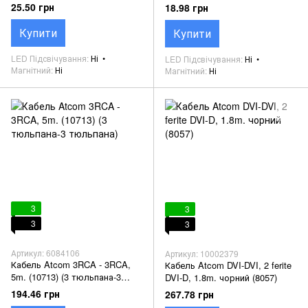
25.50 грн
18.98 грн
Купити
Купити
LED Підсвічування
Ні
LED Підсвічування
Ні
Магнітний
Ні
Магнітний
Ні
3
3
3
3
Артикул: 6084106
Артикул: 10002379
Кабель Atcom 3RCA - 3RCA,
Кабель Atcom DVI-DVI, 2 ferite
5m. (10713) (3 тюльпана-3
DVI-D, 1.8m. чорний (8057)
тюльпана)
194.46 грн
267.78 грн