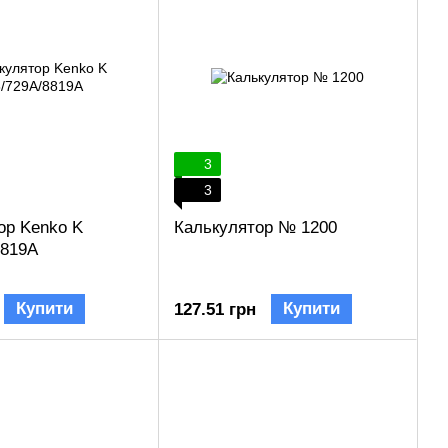
3
3
ор Kenko K
Калькулятор № 1200
8819A
Купити
Купити
127.51 грн