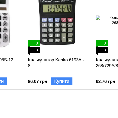
3
3
3
3
98S-12
Калькулятор Kenko 6193A -
Калькулят
8
268/729A/
ти
Купити
86.07 грн
63.76 грн