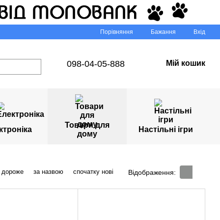
Порівняння
Бажання
Вхід
098-04-05-888
Мій кошик
Товари для
ктроніка
Настільні ігри
дому
 дороже
за назвою
спочатку нові
Відображення: