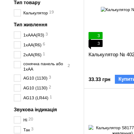
Тип товару
19
Калькулятор
Тип живлення
3
1xAAA(R3)
3
3
6
1xAA(R6)
1
Калькулятор № 40
2xAA(R6)
сонячна панель або
2
1хАА
3
AG10 (1130)
Купит
33.33 грн
2
AG10 (1130)
1
AG13 (LR44)
Звукова індикація
20
Ні
3
Так