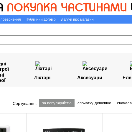
а повернення
Публічний договір
Відгуки про магазин
ні
Ліхтарі
Аксесуари
Еле
рої
за популярністю
спочатку дешевше
сначала
Сортування: