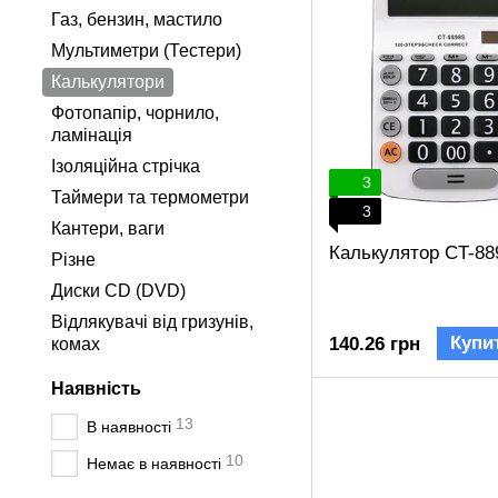
Газ, бензин, мастило
Мультиметри (Тестери)
Калькулятори
Фотопапір, чорнило,
ламінація
Ізоляційна стрічка
3
Таймери та термометри
3
Кантери, ваги
Калькулятор CT-88
Різне
Диски CD (DVD)
Відлякувачі від гризунів,
Купи
140.26 грн
комах
Наявність
13
В наявності
10
Немає в наявності