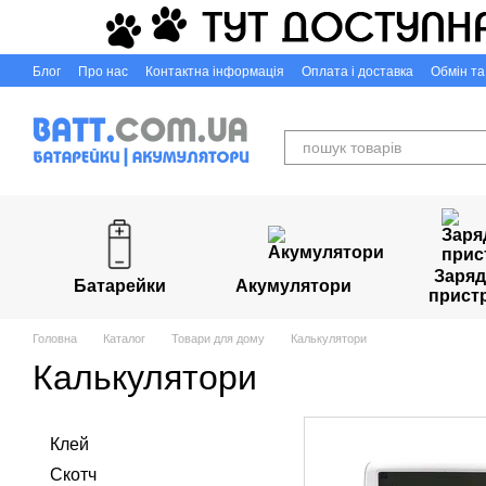
Перейти до основного контенту
Блог
Про нас
Контактна інформація
Оплата і доставка
Обмін т
Capigr.com.ua - інтернет-магазин настільних ігор у Кривому Розі
Заряд
Батарейки
Акумулятори
прист
Головна
Каталог
Товари для дому
Калькулятори
Калькулятори
Клей
Скотч