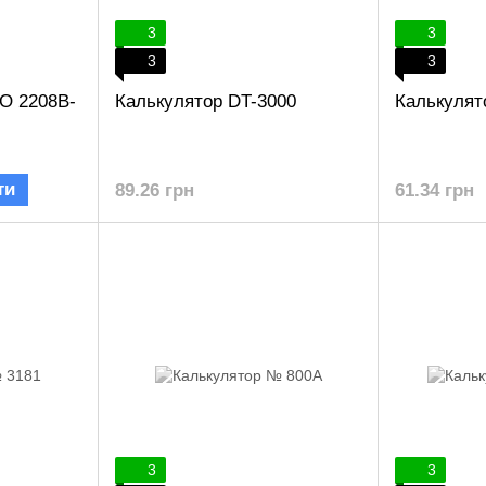
3
3
3
3
O 2208B-
Калькулятор DT-3000
Калькулят
ти
89.26 грн
61.34 грн
3
3