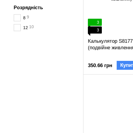
Розрядність
9
8
3
10
12
3
Калькулятор S8177
(подвійне живленн
Купи
350.66 грн