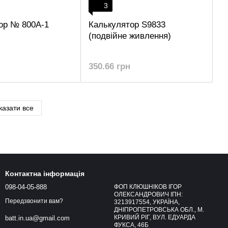
3
ор № 800A-1
Калькулятор S9833
(подвійне живлення)
350.66 грн
казати все
Контактна інформація
098-04-05-888
ФОП КЛЮШНІКОВ ІГОР
ОЛЕКСАНДРОВИЧ ІПН:
Передзвонити вам?
3213917554, УКРАЇНА,
ДНІПРОПЕТРОВСЬКА ОБЛ., М.
КРИВИЙ РІГ, ВУЛ. ЕДУАРДА
batt.in.ua@gmail.com
ФУКСА, 46Б