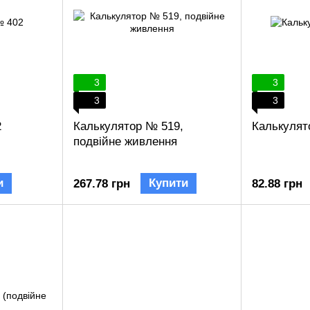
3
3
3
3
2
Калькулятор № 519,
Калькулят
подвійне живлення
и
Купити
267.78 грн
82.88 грн