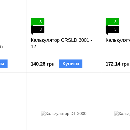
3
3
3
3
Калькулятор CRSLD 3001 -
Калькулят
я)
12
ти
Купити
140.26 грн
172.14 грн