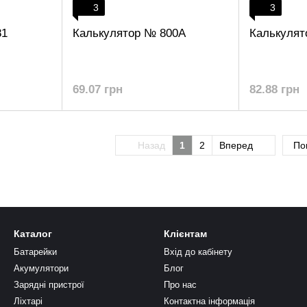
3
3
81
Калькулятор № 800A
Калькулят
69.07 грн
82.88 грн
Назад
1
2
Вперед
По
Каталог
Клієнтам
Батарейки
Вхід до кабінету
Акумулятори
Блог
Зарядні пристрої
Про нас
Ліхтарі
Контактна інформація