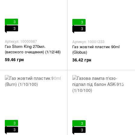
3
3
3
3
Артикул: 10000987
Артикул: 10001233
Газ Storm King 270мл.
Газ жовтий пластик 90ml
(високого очищення) (1/12/48)
(Globus)
59.46 грн
36.42 грн
3
3
3
3