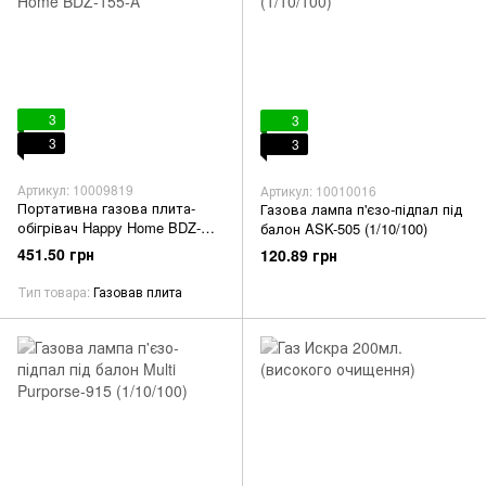
3
3
3
3
Артикул: 10009819
Артикул: 10010016
Портативна газова плита-
Газова лампа п'єзо-підпал під
обігрівач Happy Home BDZ-
балон ASK-505 (1/10/100)
155-А
451.50 грн
120.89 грн
Тип товара
Газовав плита