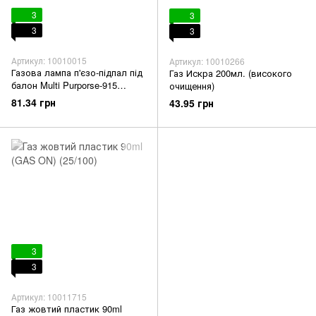
3
3
3
3
Артикул: 10010015
Артикул: 10010266
Газова лампа п'єзо-підпал під
Газ Искра 200мл. (високого
балон Multi Purporse-915
очищення)
(1/10/100)
81.34 грн
43.95 грн
3
3
Артикул: 10011715
Газ жовтий пластик 90ml