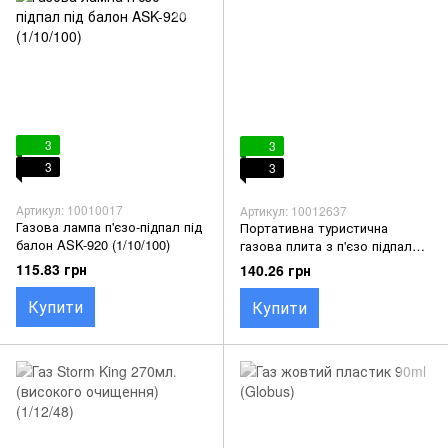
3
3
3
3
Артикул: 10010017
Артикул: 10012637
Газова лампа п'єзо-підпал під
Портативна туристична
балон ASK-920 (1/10/100)
газова плита з п'єзо підпалом
k-202 з чохлом
115.83 грн
140.26 грн
Купити
Купити