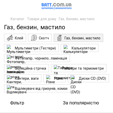
Каталог
Товари для дому
Газ, бензин, мастило
Газ, бензин, мастило
Клей
Скотч
Газ, бензин, мастило
Мультиметри (Тестери)
Калькулятори
Фотопапір, чорнило, ламінація
Ізоляційна стрічка
Таймери та термометри
Кантери, ваги
Різне
Диски CD (DVD)
Відлякувачі від гризунів, комах
Фільтр
За популярністю