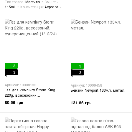
Тип товара
Мастило
Ємність
115ml.
Консистенція
Аєрозоль
3
3
3
3
Артикул: 10008132
Артикул: 10009458
Газ для кемпінгу Storm King
Бензин Newport 133мл. метал.
220g. всесезоний,
суперочищенний (1/12/24)
80.56 грн
131.86 грн