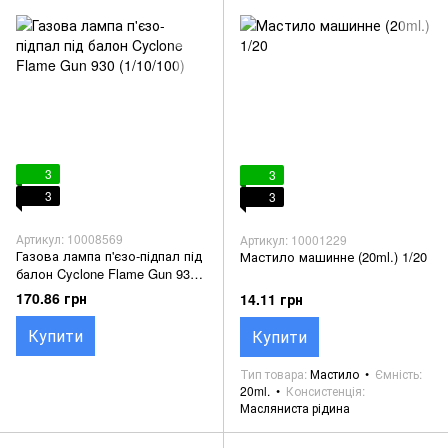
3
3
3
3
Артикул: 10008569
Артикул: 10001229
Газова лампа п'єзо-підпал під
Мастило машинне (20ml.) 1/20
балон Cyclone Flame Gun 930
(1/10/100)
170.86 грн
14.11 грн
Купити
Купити
Тип товара
Мастило
Ємність
20ml.
Консистенція
Масляниста рідина