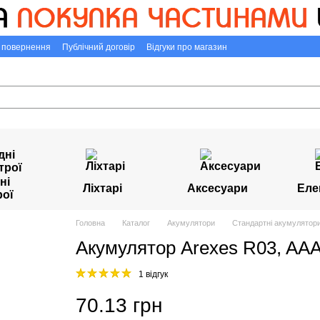
а повернення
Публічний договір
Відгуки про магазин
ні
Ліхтарі
Аксесуари
Еле
рої
Головна
Каталог
Акумулятори
Стандартні акумулятори
Акумулятор Arexes R03, AAA
1 відгук
70.13 грн