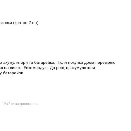
аковки (кратно 2 шт)
о акумулятори та батарейки. Після покупки дома перевіряю
ж на висоті. Рекомендую. До речі, ці акумулятори
пу батарейок
Увійти за допомогою