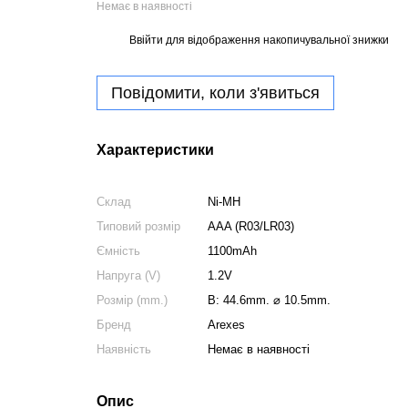
Немає в наявності
Ввійти
для відображення накопичувальної знижки
%
Повідомити, коли з'явиться
Характеристики
Склад
Ni-MH
Типовий розмір
AAA (R03/LR03)
Ємність
1100mAh
Напруга (V)
1.2V
Розмір (mm.)
В: 44.6mm. ⌀ 10.5mm.
Бренд
Arexes
Наявність
Немає в наявності
Опис