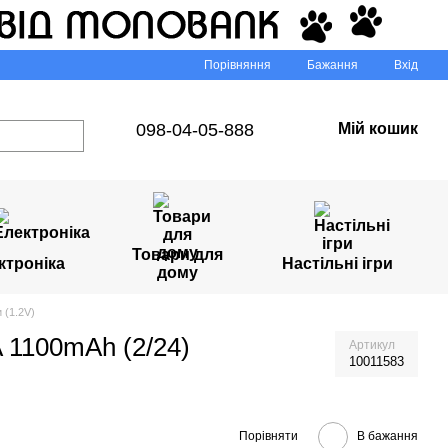
Порівняння
Бажання
Вхід
098-04-05-888
Мій кошик
Товари для
ктроніка
Настільні ігри
дому
 (1.2V)
 1100mAh (2/24)
Артикул
10011583
Порівняти
В бажання