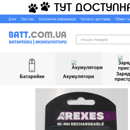
Перейти до основного контенту
Блог
Про нас
Контактна інформація
Оплата і доставка
Обмін т
Capigr.com.ua - інтернет-магазин настільних ігор у Кривому Розі
Заряд
Батарейки
Акумулятори
прист