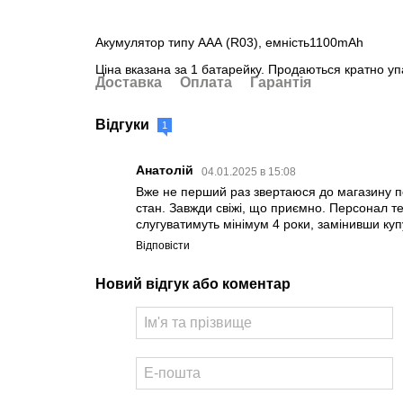
Акумулятор типу AAA (R03), емність1100mAh
Ціна вказана за 1 батарейку. Продаються кратно уп
Доставка
Оплата
Гарантія
Відгуки
1
Анатолій
04.01.2025 в 15:08
Вже не перший раз звертаюся до магазину п
стан. Завжди свіжі, що приємно. Персонал те
слугуватимуть мінімум 4 роки, замінивши ку
Відповісти
Новий відгук або коментар