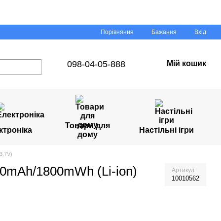
Порівняння
Бажання
Вхід
098-04-05-888
Мій кошик
Товари для
ктроніка
Настільні ігри
дому
3.7V)
0mAh/1800mWh (Li-ion)
Артикул
10010562