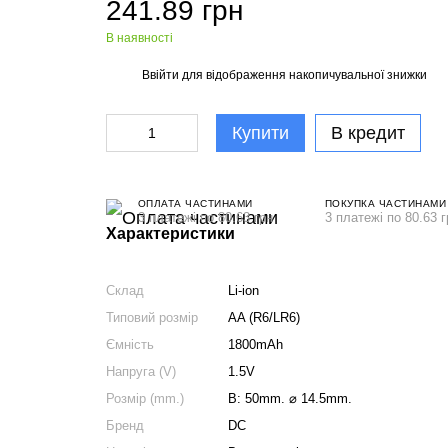
241.89 грн
В наявності
Ввійти
для відображення накопичувальної знижки
%
Купити
В кредит
ОПЛАТА ЧАСТИНАМИ
ПОКУПКА ЧАСТИНАМИ
3 платежі по 80.63 грн
3 платежі по 80.63 г
Характеристики
Склад
Li-ion
Типовий розмір
AA (R6/LR6)
Ємність
1800mAh
Напруга (V)
1.5V
Розмір (mm.)
В: 50mm. ⌀ 14.5mm.
Бренд
DC