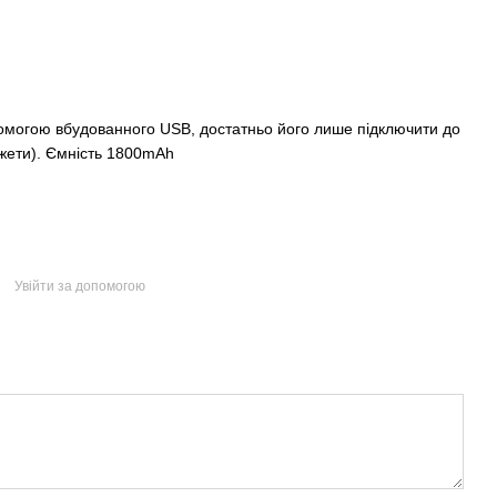
помогою вбудованного USB, достатньо його лише підключити до
жети). Ємність 1800mAh
Увійти за допомогою