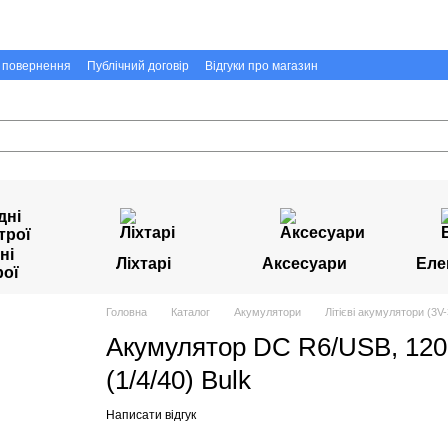
а повернення
Публічний договір
Відгуки про магазин
ні
Ліхтарі
Аксесуари
Еле
рої
Головна
Каталог
Акумулятори
Літієві акумулятори (3V-
Акумулятор DC R6/USB, 120
(1/4/40) Bulk
Написати відгук