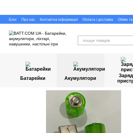
Перейти до основного контенту
Блог
Про нас
Контактна інформація
Оплата і доставка
Обмін т
Capigr.com.ua - інтернет-магазин настільних ігор у Кривому Розі
Заряд
Батарейки
Акумулятори
прист