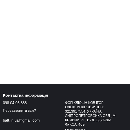
Контактна інформація
098-04-05-888
ФОП КЛЮШНІКОВ ІГОР
ОЛЕКСАНДРОВИЧ ІПН:
Передзвонити вам?
3213917554, УКРАЇНА,
ДНІПРОПЕТРОВСЬКА ОБЛ., М.
КРИВИЙ РІГ, ВУЛ. ЕДУАРДА
batt.in.ua@gmail.com
ФУКСА, 46Б