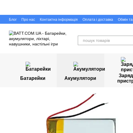
Перейти до основного контенту
Блог
Про нас
Контактна інформація
Оплата і доставка
Обмін т
Capigr.com.ua - інтернет-магазин настільних ігор у Кривому Розі
Заряд
Батарейки
Акумулятори
прист