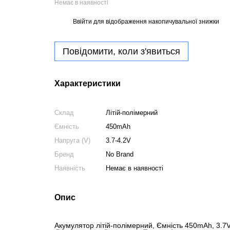
Немає в наявності
Ввійти
для відображення накопичувальної знижки
%
Повідомити, коли з'явиться
Характеристики
Склад
Літій-полімерний
Ємність
450mAh
Напруга (V)
3.7-4.2V
Бренд
No Brand
Наявність
Немає в наявності
Опис
Акумулятор літій-полімерний, Ємність 450mAh, 3.7