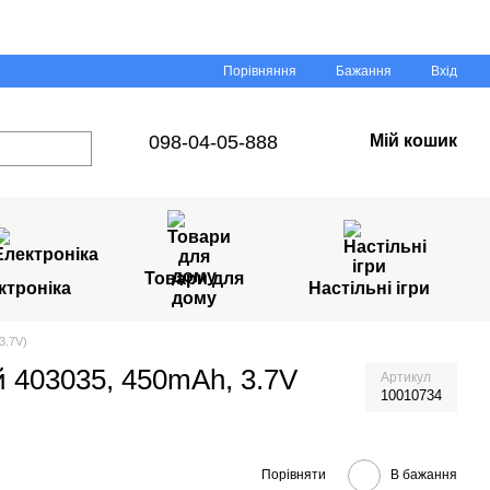
Порівняння
Бажання
Вхід
098-04-05-888
Мій кошик
Товари для
ктроніка
Настільні ігри
дому
3.7V)
й 403035, 450mAh, 3.7V
Артикул
10010734
Порівняти
В бажання