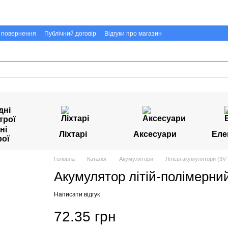
а повернення
Публічний договір
Відгуки про магазин
ні
Ліхтарі
Аксесуари
Еле
рої
Головна
Каталог
Акумулятори
Літієві акумулятори (3V-
Акумулятор літій-полімерни
Написати відгук
72.35 грн