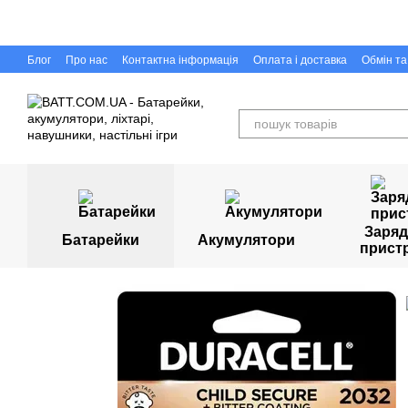
Перейти до основного контенту
Блог
Про нас
Контактна інформація
Оплата і доставка
Обмін т
Capigr.com.ua - інтернет-магазин настільних ігор у Кривому Розі
Заряд
Батарейки
Акумулятори
прист