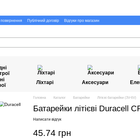
а повернення
Публічний договір
Відгуки про магазин
ні
Ліхтарі
Аксесуари
Еле
рої
Головна
Каталог
Батарейки
Літієві батарейки (3V-6V)
Батарейки літієві Duracell C
Написати відгук
45.74 грн