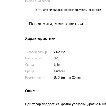
Немає в наявності
Ввійти
для відображення накопичувальної знижки
%
Повідомити, коли з'явиться
Характеристики
Типовий розмір
CR2032
Напруга (V)
3V
Склад
Li-ion
Бренд
Duracell
Розмір (mm.)
В: 3.2mm. ⌀ 20mm.
Опис
Цей товар продається кратно упаковки (кратно 6 шт) 