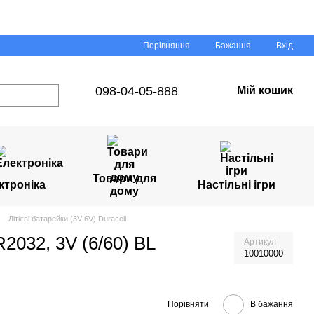
Порівняння
Бажання
Вхід
098-04-05-888
Мій кошик
Товари для
ктроніка
Настільні ігри
дому
Літієві батарейки (3V-6V) Duracell
R2032, 3V (6/60) BL
Артикул
10010000
Порівняти
В бажання