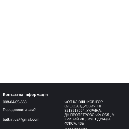
Контактна інформація
098-04-05-888
ФОП КЛЮШНІКОВ ІГОР
ОЛЕКСАНДРОВИЧ ІПН:
Передзвонити вам?
3213917554, УКРАЇНА,
ДНІПРОПЕТРОВСЬКА ОБЛ., М.
КРИВИЙ РІГ, ВУЛ. ЕДУАРДА
batt.in.ua@gmail.com
ФУКСА, 46Б