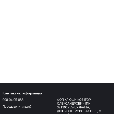
Контактна інформація
098-04-05-888
ФОП КЛЮШНІКОВ ІГОР
ОЛЕКСАНДРОВИЧ ІПН:
Передзвонити вам?
3213917554, УКРАЇНА,
ДНІПРОПЕТРОВСЬКА ОБЛ., М.