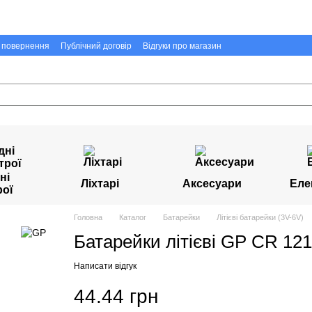
а повернення
Публічний договір
Відгуки про магазин
ні
Ліхтарі
Аксесуари
Еле
рої
Головна
Каталог
Батарейки
Літієві батарейки (3V-6V)
Батарейки літієві GP CR 121
Написати відгук
44.44 грн