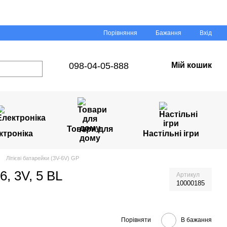
Порівняння
Бажання
Вхід
098-04-05-888
Мій кошик
Товари для
ктроніка
Настільні ігри
дому
Літієві батарейки (3V-6V) GP
6, 3V, 5 BL
Артикул
10000185
Порівняти
В бажання