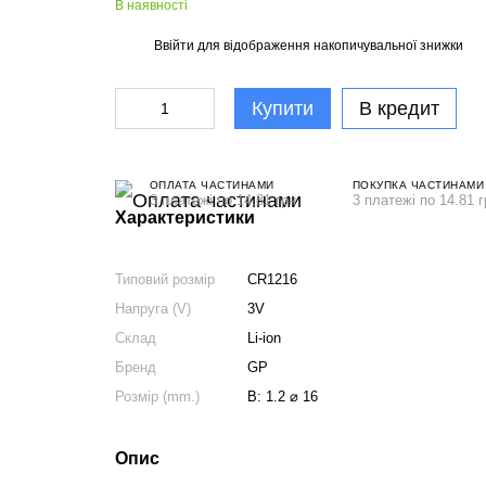
В наявності
Ввійти
для відображення накопичувальної знижки
%
Купити
В кредит
ОПЛАТА ЧАСТИНАМИ
ПОКУПКА ЧАСТИНАМИ
3 платежі по 14.81 грн
3 платежі по 14.81 г
Характеристики
Типовий розмір
CR1216
Напруга (V)
3V
Склад
Li-ion
Бренд
GP
Розмір (mm.)
В: 1.2 ⌀ 16
Опис