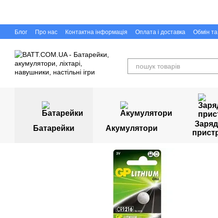
Перейти до основного контенту
Блог
Про нас
Контактна інформація
Оплата і доставка
Обмін т
Capigr.com.ua - інтернет-магазин настільних ігор у Кривому Розі
Заряд
Батарейки
Акумулятори
прист