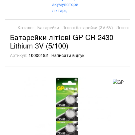
Каталог
Батарейки
Літієві батарейки (3V-6V)
Літієві б
Батарейки літієві GP CR 2430
Lithium 3V (5/100)
Артикул:
10000192
Написати відгук