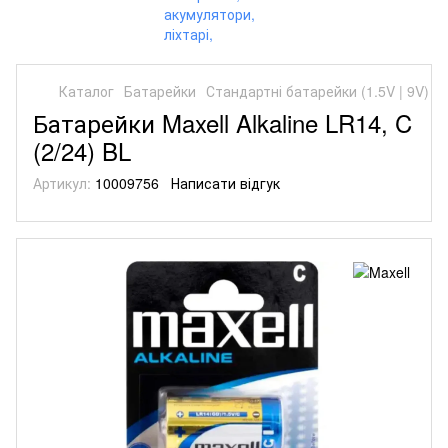
Каталог
Батарейки
Стандартні батарейки (1.5V | 9V)
С
Батарейки Maxell Alkaline LR14, C
(2/24) BL
Артикул:
10009756
Написати відгук