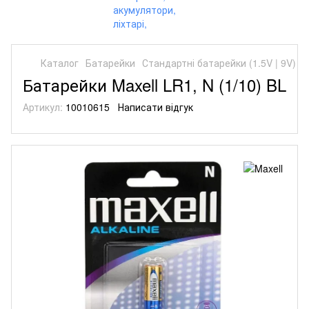
Каталог
Батарейки
Стандартні батарейки (1.5V | 9V)
С
Батарейки Maxell LR1, N (1/10) BL
Артикул:
10010615
Написати відгук