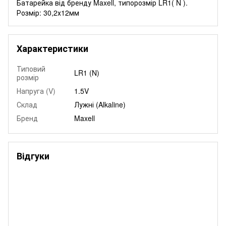
Батарейка від бренду Maxell, типорозмір LR1( N ).
Розмір: 30,2х12мм
Характеристики
Типовий
LR1 (N)
розмір
Напруга (V)
1.5V
Склад
Лужні (Alkaline)
Бренд
Maxell
Відгуки