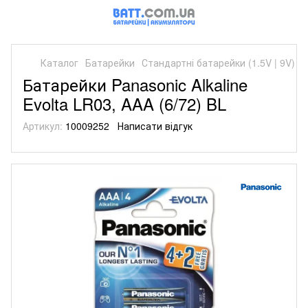
Каталог
Батарейки
Стандартні батарейки (1.5V | 9V)
С
Батарейки Panasonic Alkaline
Evolta LR03, AAA (6/72) BL
Артикул:
10009252
Написати відгук