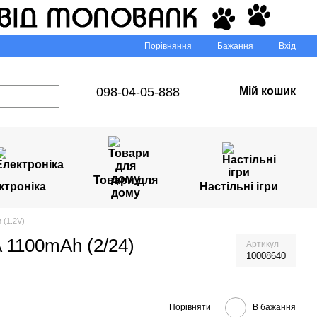
Порівняння
Бажання
Вхід
098-04-05-888
Мій кошик
Товари для
ктроніка
Настільні ігри
дому
 (1.2V)
 1100mAh (2/24)
Артикул
10008640
Порівняти
В бажання