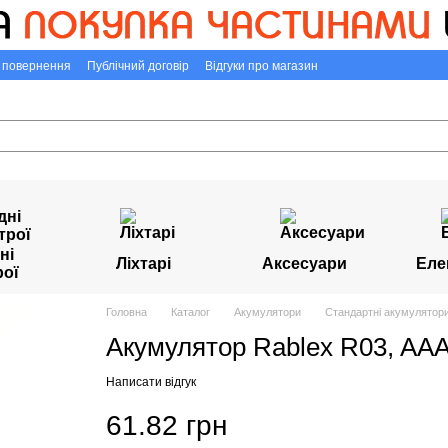
а повернення
Публічний договір
Відгуки про магазин
ні
Ліхтарі
Аксесуари
Еле
рої
Головна
Каталог
Акумулятори
Стандартні акумулятори
Акумулятор Rablex R03, AAA
Написати відгук
61.82 грн