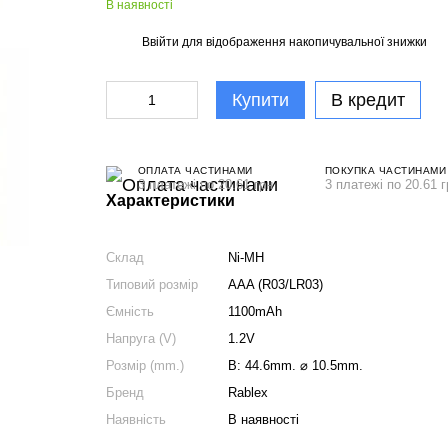
В наявності
Ввійти
для відображення накопичувальної знижки
%
Купити
В кредит
ОПЛАТА ЧАСТИНАМИ
ПОКУПКА ЧАСТИНАМИ
3 платежі по 20.61 грн
3 платежі по 20.61 г
Характеристики
Склад
Ni-MH
Типовий розмір
AAA (R03/LR03)
Ємність
1100mAh
Напруга (V)
1.2V
Розмір (mm.)
В: 44.6mm. ⌀ 10.5mm.
Бренд
Rablex
Наявність
В наявності