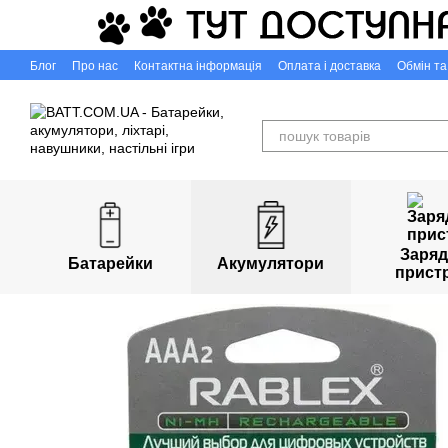
Перейти до основного контенту
Блог
Про нас
Контактна інформація
Оплата і доставка
Обмін т
Capigr.com.ua - інтернет-магазин настільних ігор у Кривому Розі
Заряд
Батарейки
Акумулятори
прист