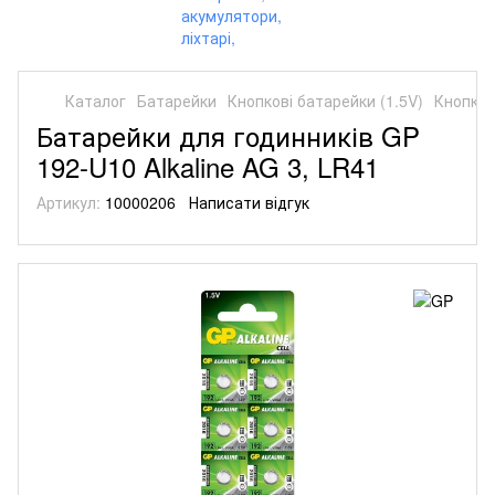
Каталог
Батарейки
Кнопкові батарейки (1.5V)
Кнопков
Батарейки для годинників GP
192-U10 Alkaline AG 3, LR41
Артикул:
10000206
Написати відгук