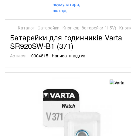
Каталог
Батарейки
Кнопкові батарейки (1.5V)
Кнопков
Батарейки для годинників Varta
SR920SW-B1 (371)
Артикул:
10004815
Написати відгук