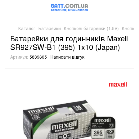
Каталог
Батарейки
Кнопкові батарейки (1.5V)
Кнопков
Батарейки для годинників Maxell
SR927SW-B1 (395) 1x10 (Japan)
Артикул:
5839605
Написати відгук