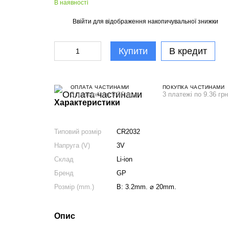
В наявності
Ввійти
для відображення накопичувальної знижки
%
Купити
В кредит
ОПЛАТА ЧАСТИНАМИ
ПОКУПКА ЧАСТИНАМИ
3 платежі по 9.36 грн
3 платежі по 9.36 грн
Характеристики
Типовий розмір
CR2032
Напруга (V)
3V
Склад
Li-ion
Бренд
GP
Розмір (mm.)
В: 3.2mm. ⌀ 20mm.
Опис