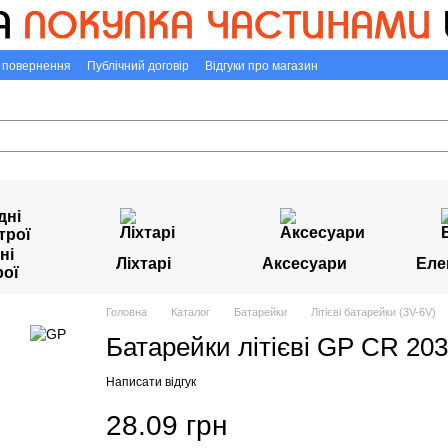
а повернення
Публічний договір
Відгуки про магазин
ні
Ліхтарі
Аксесуари
Еле
рої
Головна
Каталог
Батарейки
Літієві батарейки (3V-6V)
Батарейки літієві GP CR 203
Написати відгук
28.09 грн