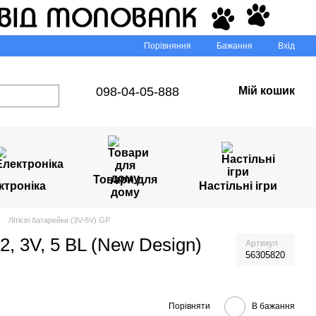
Порівняння
Бажання
Вхід
098-04-05-888
Мій кошик
Товари для
ктроніка
Настільні ігри
дому
Літієві батарейки (3V-6V) GP
2, 3V, 5 BL (New Design)
Артикул
56305820
Порівняти
В бажання