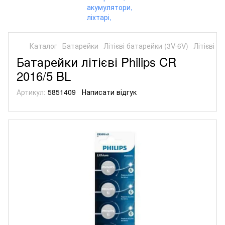
Каталог
Батарейки
Літієві батарейки (3V-6V)
Літієві б
Батарейки літієві Philips CR
2016/5 BL
Артикул:
5851409
Написати відгук