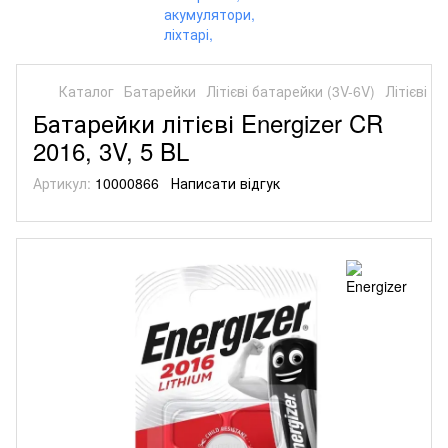
Каталог
Батарейки
Літієві батарейки (3V-6V)
Літієві б
Батарейки літієві Energizer CR
2016, 3V, 5 BL
Артикул:
10000866
Написати відгук