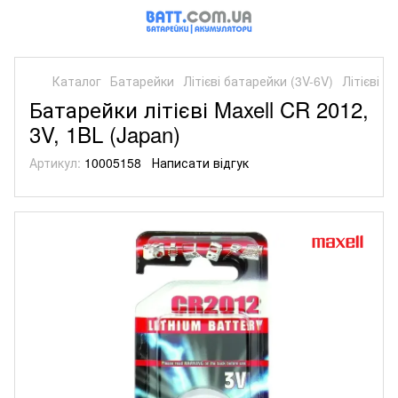
Каталог
Батарейки
Літієві батарейки (3V-6V)
Літієві б
Батарейки літієві Maxell CR 2012,
3V, 1BL (Japan)
Артикул:
10005158
Написати відгук