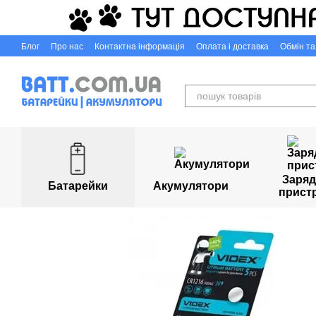
Перейти до основного контенту
Блог
Про нас
Контактна інформація
Оплата і доставка
Обмін т
Capigr.com.ua - інтернет-магазин настільних ігор у Кривому Розі
Заряд
Батарейки
Акумулятори
прист