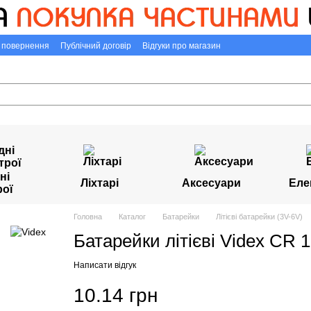
а повернення
Публічний договір
Відгуки про магазин
ні
Ліхтарі
Аксесуари
Еле
рої
Головна
Каталог
Батарейки
Літієві батарейки (3V-6V)
Батарейки літієві Videx CR 1
Написати відгук
10.14 грн