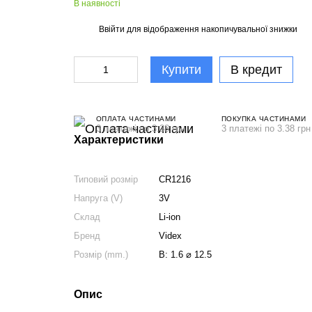
В наявності
Ввійти
для відображення накопичувальної знижки
%
Купити
В кредит
ОПЛАТА ЧАСТИНАМИ
ПОКУПКА ЧАСТИНАМИ
3 платежі по 3.38 грн
3 платежі по 3.38 грн
Характеристики
Типовий розмір
CR1216
Напруга (V)
3V
Склад
Li-ion
Бренд
Videx
Розмір (mm.)
В: 1.6 ⌀ 12.5
Опис