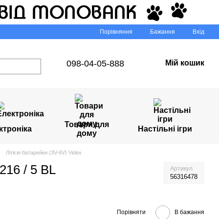
Порівняння
Бажання
Вхід
098-04-05-888
Мій кошик
Товари для
ктроніка
Настільні ігри
дому
Літієві батарейки (3V-6V) Videx
216 / 5 BL
Артикул
56316478
Порівняти
В бажання