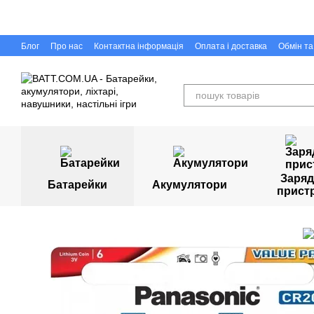
Перейти до основного контенту
Блог
Про нас
Контактна інформація
Оплата і доставка
Обмін т
Capigr.com.ua - інтернет-магазин настільних ігор у Кривому Розі
Заряд
Батарейки
Акумулятори
прист