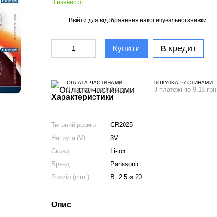
В наявності
Ввійти
для відображення накопичувальної знижки
%
Купити
В кредит
ОПЛАТА ЧАСТИНАМИ
ПОКУПКА ЧАСТИНАМИ
3 платежі по 9.18 грн
3 платежі по 9.18 грн
Характеристики
Типовий розмір
CR2025
Напруга (V)
3V
Склад
Li-ion
Бренд
Panasonic
Розмір (mm.)
В: 2.5 ⌀ 20
Опис