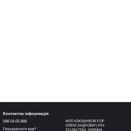
Контактна інформація
098-04-05-888
ФОП КЛЮШНІКОВ ІГОР
ОЛЕКСАНДРОВИЧ ІПН:
Передзвонити вам?
3213917554, УКРАЇНА,