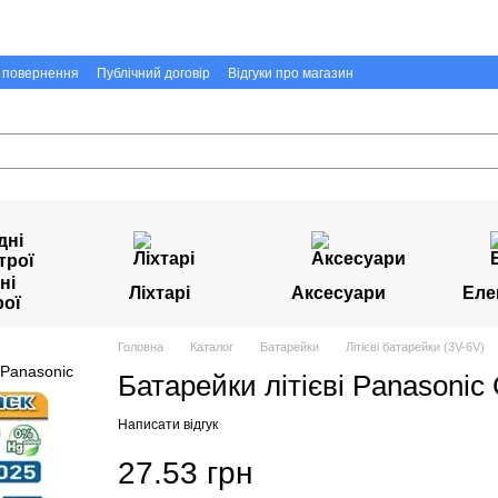
а повернення
Публічний договір
Відгуки про магазин
ні
Ліхтарі
Аксесуари
Еле
рої
Головна
Каталог
Батарейки
Літієві батарейки (3V-6V)
Батарейки літієві Panasonic
Написати відгук
27.53 грн