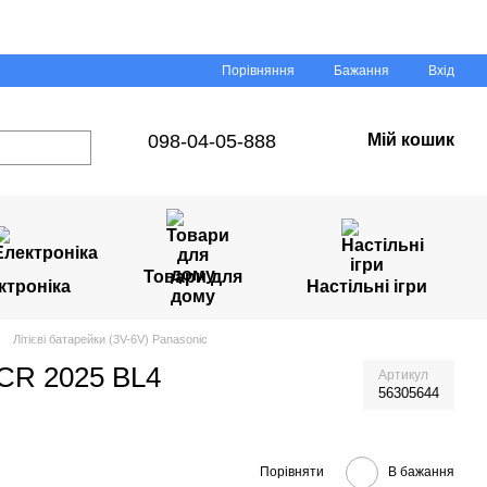
Порівняння
Бажання
Вхід
098-04-05-888
Мій кошик
Товари для
ктроніка
Настільні ігри
дому
Літієві батарейки (3V-6V) Panasonic
 CR 2025 BL4
Артикул
56305644
Порівняти
В бажання