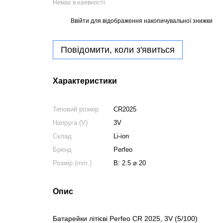
Немає в наявності
Ввійти
для відображення накопичувальної знижки
%
Повідомити, коли з'явиться
Характеристики
Типовий розмір
CR2025
Напруга (V)
3V
Склад
Li-ion
Бренд
Perfeo
Розмір (mm.)
В: 2.5 ⌀ 20
Опис
Батарейки літієві Perfeo CR 2025, 3V (5/100)