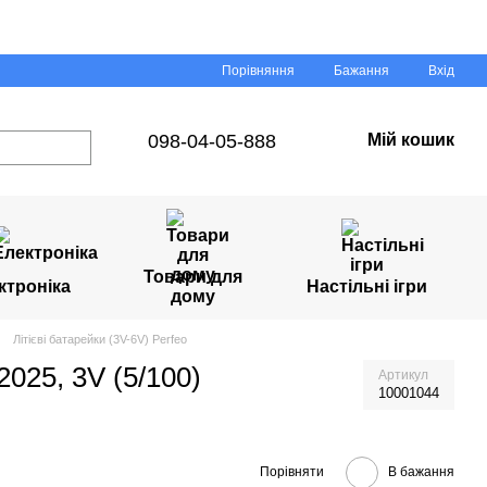
Порівняння
Бажання
Вхід
098-04-05-888
Мій кошик
Товари для
ктроніка
Настільні ігри
дому
Літієві батарейки (3V-6V) Perfeo
2025, 3V (5/100)
Артикул
10001044
Порівняти
В бажання