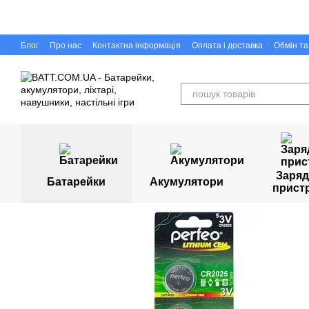
Перейти до основного контенту
Блог
Про нас
Контактна інформація
Оплата і доставка
Обмін т
Capigr.com.ua - інтернет-магазин настільних ігор у Кривому Розі
Заряд
Батарейки
Акумулятори
прист