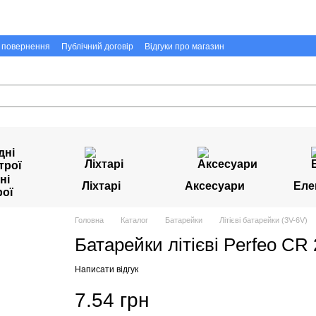
а повернення
Публічний договір
Відгуки про магазин
ні
Ліхтарі
Аксесуари
Еле
рої
Головна
Каталог
Батарейки
Літієві батарейки (3V-6V)
Батарейки літієві Perfeo CR 
Написати відгук
7.54 грн