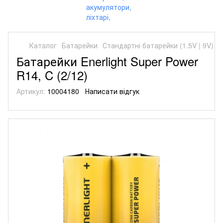
Каталог
Батарейки
Стандартні батарейки (1.5V | 9V)
С
Батарейки Enerlight Super Power
R14, C (2/12)
Артикул:
10004180
Написати відгук