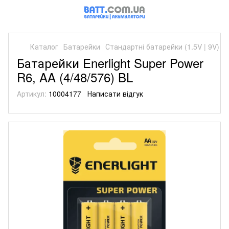
Каталог
Батарейки
Стандартні батарейки (1.5V | 9V)
С
Батарейки Enerlight Super Power
R6, AA (4/48/576) BL
Артикул:
10004177
Написати відгук