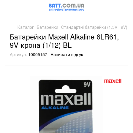
Каталог
Батарейки
Стандартні батарейки (1.5V | 9V)
С
Батарейки Maxell Alkaline 6LR61,
9V крона (1/12) BL
Артикул:
10005157
Написати відгук