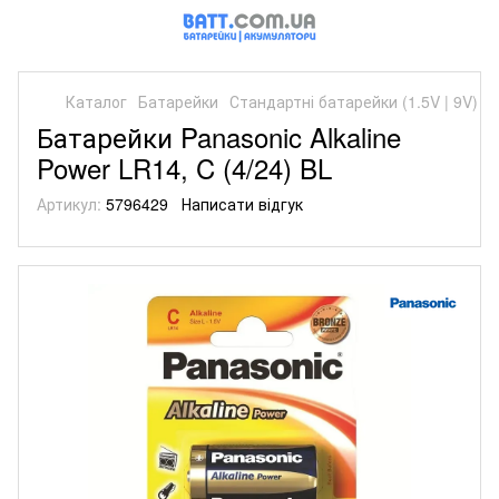
Каталог
Батарейки
Стандартні батарейки (1.5V | 9V)
С
Батарейки Panasonic Alkaline
Power LR14, C (4/24) BL
Артикул:
5796429
Написати відгук