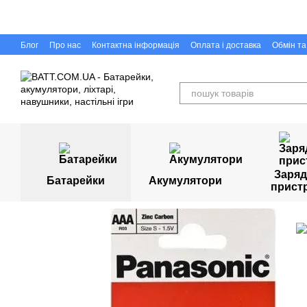
Перейти до основного контенту
Блог
Про нас
Контактна інформація
Оплата і доставка
Обмін т
Capigr.com.ua - інтернет-магазин настільних ігор у Кривому Розі
Заряд
Батарейки
Акумулятори
прист