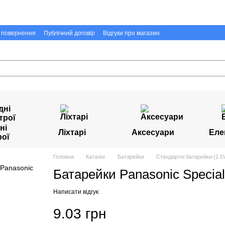
а повернення
Публічний договір
Відгуки про магазин
ні
Ліхтарі
Аксесуари
Еле
рої
Головна
Каталог
Батарейки
Стандартні батарейки (1.5V
Батарейки Panasonic Special
Написати відгук
9.03 грн