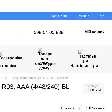
Порівняння
Бажання
Вхід
098-04-05-888
Мій кошик
Товари для
ктроніка
Настільні ігри
дому
 | 9V)
Стандартні батарейки (1.5V | 9V) Panasonic
 R03, AAA (4/48/240) BL
Артикул
10001224
Порівняти
В бажання