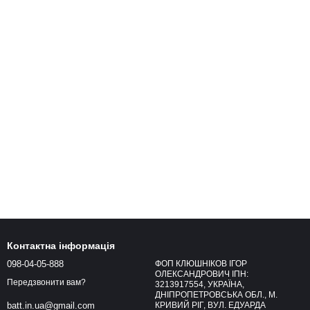
Контактна інформація
098-04-05-888
ФОП КЛЮШНІКОВ ІГОР
ОЛЕКСАНДРОВИЧ ІПН:
Передзвонити вам?
3213917554, УКРАЇНА,
ДНІПРОПЕТРОВСЬКА ОБЛ., М.
КРИВИЙ РІГ, ВУЛ. ЕДУАРДА
batt.in.ua@gmail.com