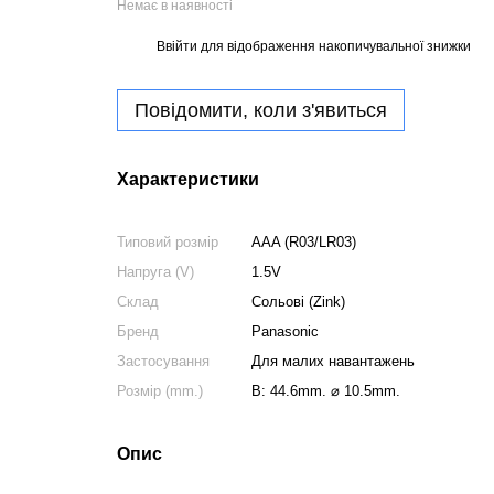
Немає в наявності
Ввійти
для відображення накопичувальної знижки
%
Повідомити, коли з'явиться
Характеристики
Типовий розмір
AAA (R03/LR03)
Напруга (V)
1.5V
Склад
Сольові (Zink)
Бренд
Panasonic
Застосування
Для малих навантажень
Розмір (mm.)
В: 44.6mm. ⌀ 10.5mm.
Опис