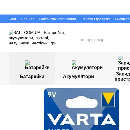
Перейти до основного контенту
Блог
Про нас
Контактна інформація
Оплата і доставка
Обмін т
Capigr.com.ua - інтернет-магазин настільних ігор у Кривому Розі
Заряд
Батарейки
Акумулятори
прист