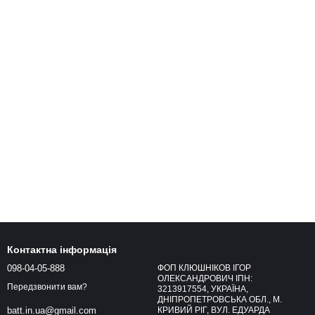
Контактна інформація
098-04-05-888
ФОП КЛЮШНІКОВ ІГОР
ОЛЕКСАНДРОВИЧ ІПН:
Передзвонити вам?
3213917554, УКРАЇНА,
ДНІПРОПЕТРОВСЬКА ОБЛ., М.
КРИВИЙ РІГ, ВУЛ. ЕДУАРДА
batt.in.ua@gmail.com