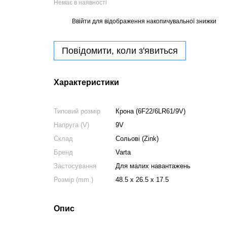
Немає в наявності
Ввійти
для відображення накопичувальної знижки
%
Повідомити, коли з'явиться
Характеристики
Типовий розмір
Крона (6F22/6LR61/9V)
Напруга (V)
9V
Склад
Сольові (Zink)
Бренд
Varta
Застосування
Для малих навантажень
Розмір (mm.)
48.5 x 26.5 x 17.5
Опис