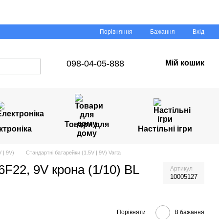
Порівняння
Бажання
Вхід
098-04-05-888
Мій кошик
Товари для
ктроніка
Настільні ігри
дому
 | 9V)
Стандартні батарейки (1.5V | 9V) Varta
6F22, 9V крона (1/10) BL
Артикул
10005127
Порівняти
В бажання