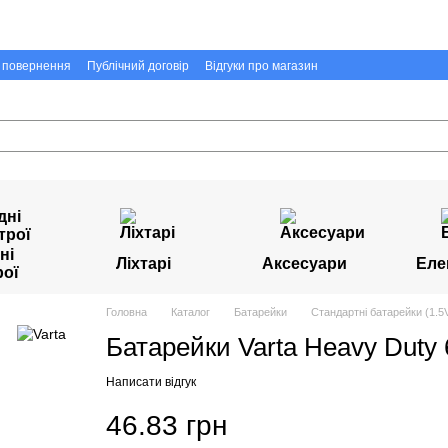
а повернення
Публічний договір
Відгуки про магазин
ні
Ліхтарі
Аксесуари
Еле
рої
Головна
Каталог
Батарейки
Стандартні батарейки (1.5V
Батарейки Varta Heavy Duty 
Написати відгук
46.83 грн