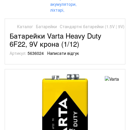
Каталог
Батарейки
Стандартні батарейки (1.5V | 9V)
С
Батарейки Varta Heavy Duty
6F22, 9V крона (1/12)
Артикул:
5636024
Написати відгук