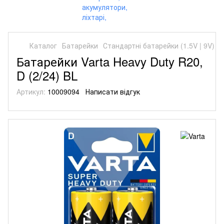
Каталог
Батарейки
Стандартні батарейки (1.5V | 9V)
С
Батарейки Varta Heavy Duty R20,
D (2/24) BL
Артикул:
10009094
Написати відгук