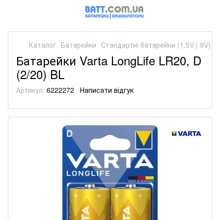
Каталог
Батарейки
Стандартні батарейки (1.5V | 9V)
С
Батарейки Varta LongLife LR20, D
(2/20) BL
Артикул:
6222272
Написати відгук